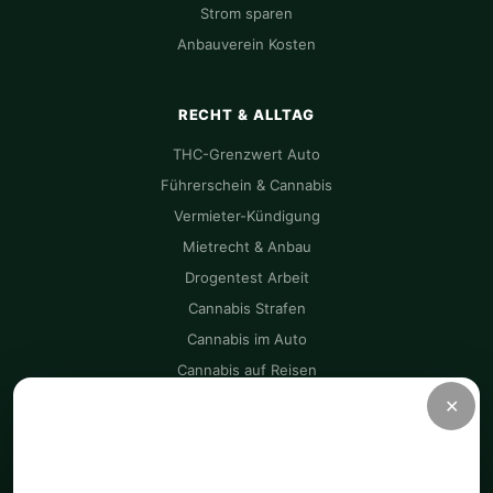
Strom sparen
Anbauverein Kosten
RECHT & ALLTAG
THC-Grenzwert Auto
Führerschein & Cannabis
Vermieter-Kündigung
Mietrecht & Anbau
Drogentest Arbeit
Cannabis Strafen
Cannabis im Auto
Cannabis auf Reisen
✕
CANNAZEN
Nur notwendige Cookies
CannaZen.de