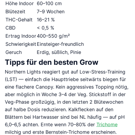
Höhe Indoor
60–100 cm
Blütezeit
7–9 Wochen
THC-Gehalt
16–21 %
CBD
< 0,5 %
Ertrag Indoor
400–550 g/m²
Schwierigkeit
Einsteiger-freundlich
Geruch
Erdig, süßlich, Pinie
Tipps für den besten Grow
Northern Lights reagiert gut auf Low-Stress-Training
(LST) — einfach die Haupttriebe seitwärts biegen für
eine flachere Canopy. Kein aggressives Topping nötig,
aber möglich in Woche 3–4 der Veg. Stickstoff in der
Veg-Phase großzügig, in den letzten 2 Blütewochen
auf halbe Dosis reduzieren. Kalkflecken auf den
Blättern bei Hartwasser sind bei NL häufig — auf pH
6,0–6,5 achten. Ernte wenn 70–80% der
Trichome
milchig und erste Bernstein-Trichome erscheinen.