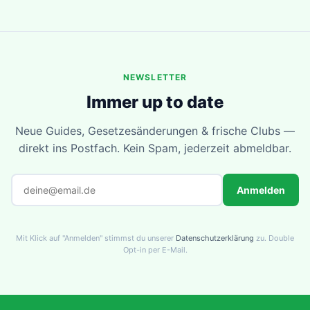
Sehr tolerant: Veg 22–28°C, Blüte 18–26°C.
(600W, VPD-Kontrolle, gutes Substrat) auch 500+
Luftfeuchtigkeit 50–65% in Veg, 40–50% in Blüte.
g/m² möglich. Northern Lights gilt als moderat
Northern Lights verträgt kurze
ertragreiche Sorte — kein Yield-Monster, aber
Temperaturschwankungen besser als Haze-Sorten.
zuverlässig und konsistent.
Unter 18°C wächst sie merklich langsamer, unter 14°C
NEWSLETTER
droht Wachstumsstopp. Hervorragend für Keller-Grows
Immer up to date
und Wintergrows geeignet.
Neue Guides, Gesetzesänderungen & frische Clubs —
direkt ins Postfach. Kein Spam, jederzeit abmeldbar.
Anmelden
Mit Klick auf "Anmelden" stimmst du unserer
Datenschutzerklärung
zu. Double
Opt-in per E-Mail.