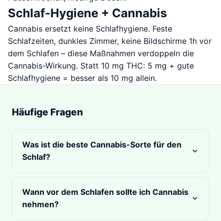
Schlaf-Hygiene + Cannabis
Cannabis ersetzt keine Schlafhygiene. Feste
Schlafzeiten, dunkles Zimmer, keine Bildschirme 1h vor
dem Schlafen – diese Maßnahmen verdoppeln die
Cannabis-Wirkung. Statt 10 mg THC: 5 mg + gute
Schlafhygiene = besser als 10 mg allein.
Häufige Fragen
Was ist die beste Cannabis-Sorte für den
Schlaf?
Indica-dominante Sorten mit hohem Myrcen/Linalool-
Gehalt: Granddaddy Purple, Northern Lights, Hindu
Wann vor dem Schlafen sollte ich Cannabis
Kush. Niedrig-THC/hohes CBD (z.B. 1:1 Sorten) für
nehmen?
Angst-getriebene Schlafprobleme. CBN-reiche Sorten