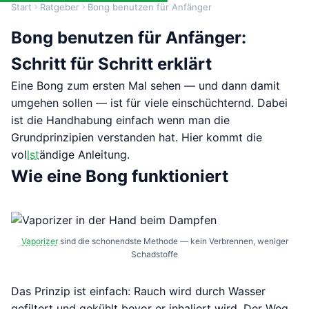
Start
Ratgeber
Bong benutzen für Anfänger
Bong benutzen für Anfänger:
Schritt für Schritt erklärt
Eine Bong zum ersten Mal sehen — und dann damit
umgehen sollen — ist für viele einschüchternd. Dabei
ist die Handhabung einfach wenn man die
Grundprinzipien verstanden hat. Hier kommt die
vol
lst
ändige Anleitung.
Wie eine Bong funktioniert
Vaporizer
sind die schonendste Methode — kein Verbrennen, weniger
Schadstoffe
Das Prinzip ist einfach: Rauch wird durch Wasser
gefiltert und gekühlt bevor er inhaliert wird. Der Weg