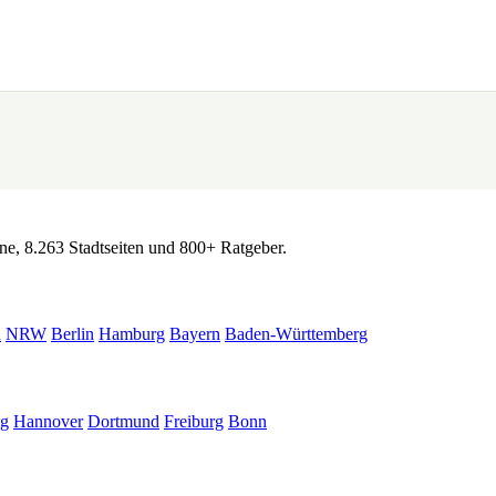
Club in meiner Nähe →
ne, 8.263 Stadtseiten und 800+ Ratgeber.
n
NRW
Berlin
Hamburg
Bayern
Baden-Württemberg
ig
Hannover
Dortmund
Freiburg
Bonn