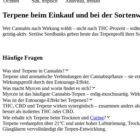
Ocimen
Süß, tropisch
Antivirall, lebhaft
Terpene beim Einkauf und bei der Sorten
Wer Cannabis nach Wirkung wählt – nicht nach THC-Prozent – sollte
geistig-aktiv. Seriöse Seedbanks geben heute das Terpenprofil ihrer S
Häufige Fragen
Was sind Terpene in Cannabis?
Terpene sind aromatische Verbindungen der Cannabispflanze – sie e
Wirkungsprofil durch den Entourage-Effekt.
Was macht Myrcen und worin findet es sich?
Myrcen ist das häufigste Cannabis-Terpen – erdig-moschusartig. 
Was ist der Entourage-Effekt bei Terpenen?
THC, CBD und Terpene wirken synergistisch – zusammen anders als i
besser als isoliertes THC oder CBD.
Wie erhalte ich Terpene beim Trocknen und
Curing
?
Terpene verdampfen über 21°C und unter hoher Luftströmung. Trockn
Glasgläsern vervollständigt die Terpen-Entwicklung.