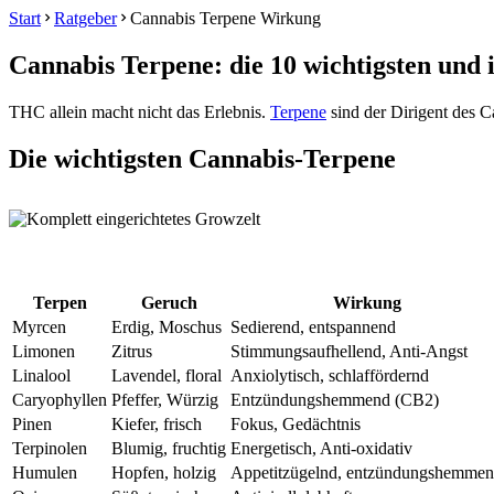
Start
Ratgeber
Cannabis Terpene Wirkung
Cannabis Terpene: die 10 wichtigsten und
THC allein macht nicht das Erlebnis.
Terpene
sind der Dirigent des C
Die wichtigsten Cannabis-Terpene
Terpen
Geruch
Wirkung
Myrcen
Erdig, Moschus
Sedierend, entspannend
Limonen
Zitrus
Stimmungsaufhellend, Anti-Angst
Linalool
Lavendel, floral
Anxiolytisch, schlaffördernd
Caryophyllen
Pfeffer, Würzig
Entzündungshemmend (CB2)
Pinen
Kiefer, frisch
Fokus, Gedächtnis
Terpinolen
Blumig, fruchtig
Energetisch, Anti-oxidativ
Humulen
Hopfen, holzig
Appetitzügelnd, entzündungshemme