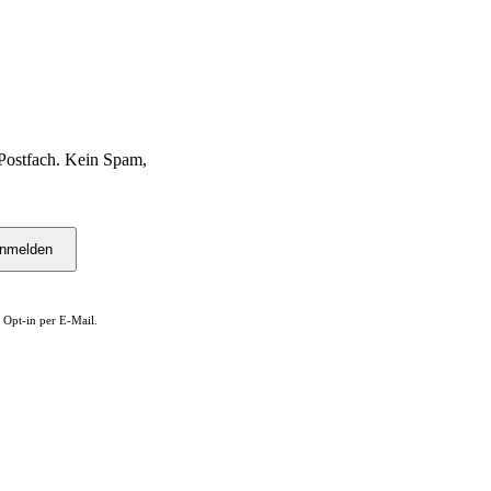
Postfach. Kein Spam,
nmelden
 Opt-in per E-Mail.
Bereit? Jetzt Club in deiner Nähe finden.
Alle 322 Clubs auf einer Karte — kostenlos, kein Account nötig.