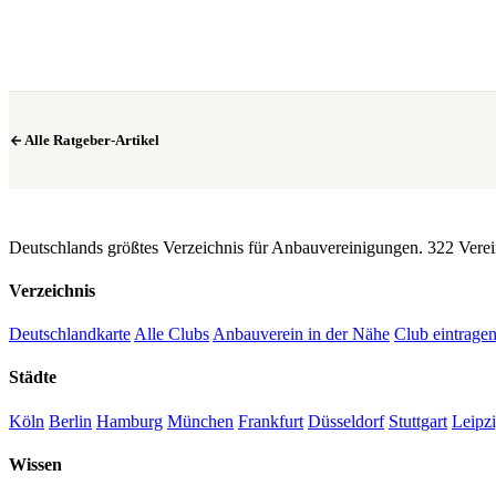
Alle Ratgeber-Artikel
CannaSocialClub.de
Deutschlands größtes Verzeichnis für Anbauvereinigungen. 322 Verei
Verzeichnis
Deutschlandkarte
Alle Clubs
Anbauverein in der Nähe
Club eintrage
Städte
Köln
Berlin
Hamburg
München
Frankfurt
Düsseldorf
Stuttgart
Leipz
Wissen