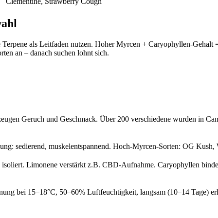
Clementine, Strawberry Cough
wahl
 Terpene als Leitfaden nutzen. Hoher Myrcen + Caryophyllen-Gehalt =
orten an – danach suchen lohnt sich.
rzeugen Geruch und Geschmack. Über 200 verschiedene wurden in Cann
Wirkung: sedierend, muskelentspannend. Hoch-Myrcen-Sorten: OG Kus
soliert. Limonene verstärkt z.B. CBD-Aufnahme. Caryophyllen bindet
ung bei 15–18°C, 50–60% Luftfeuchtigkeit, langsam (10–14 Tage) erh