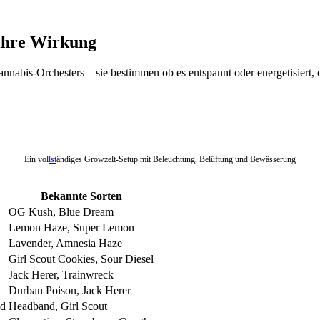
 ihre Wirkung
annabis-Orchesters – sie bestimmen ob es entspannt oder energetisiert, 
Ein vol
lst
ändiges Growzelt-Setup mit Beleuchtung, Belüftung und Bewässerung
Bekannte Sorten
OG Kush, Blue Dream
Lemon Haze, Super Lemon
Lavender, Amnesia Haze
Girl Scout Cookies, Sour Diesel
Jack Herer, Trainwreck
Durban Poison, Jack Herer
nd
Headband, Girl Scout