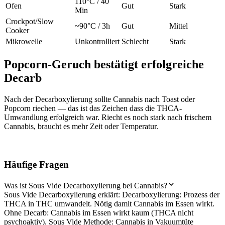
110°C / 40
Ofen
Gut
Stark
Min
Crockpot/Slow
~90°C / 3h
Gut
Mittel
Cooker
Mikrowelle
Unkontrolliert
Schlecht
Stark
Popcorn-Geruch bestätigt erfolgreiche
Decarb
Nach der Decarboxylierung sollte Cannabis nach Toast oder
Popcorn riechen — das ist das Zeichen dass die THCA-
Umwandlung erfolgreich war. Riecht es noch stark nach frischem
Cannabis, braucht es mehr Zeit oder Temperatur.
Häufige Fragen
Was ist Sous Vide Decarboxylierung bei Cannabis?
Sous Vide Decarboxylierung erklärt: Decarboxylierung: Prozess der
THCA in THC umwandelt. Nötig damit Cannabis im Essen wirkt.
Ohne Decarb: Cannabis im Essen wirkt kaum (THCA nicht
psychoaktiv). Sous Vide Methode: Cannabis in Vakuumtüte