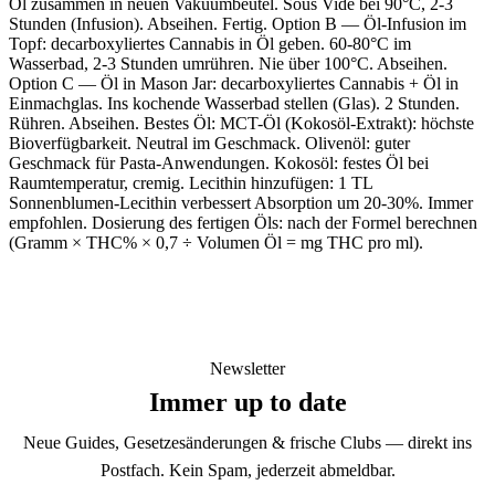
Öl zusammen in neuen Vakuumbeutel. Sous Vide bei 90°C, 2-3
Stunden (Infusion). Abseihen. Fertig. Option B — Öl-Infusion im
Topf: decarboxyliertes Cannabis in Öl geben. 60-80°C im
Wasserbad, 2-3 Stunden umrühren. Nie über 100°C. Abseihen.
Option C — Öl in Mason Jar: decarboxyliertes Cannabis + Öl in
Einmachglas. Ins kochende Wasserbad stellen (Glas). 2 Stunden.
Rühren. Abseihen. Bestes Öl: MCT-Öl (Kokosöl-Extrakt): höchste
Bioverfügbarkeit. Neutral im Geschmack. Olivenöl: guter
Geschmack für Pasta-Anwendungen. Kokosöl: festes Öl bei
Raumtemperatur, cremig. Lecithin hinzufügen: 1 TL
Sonnenblumen-Lecithin verbessert Absorption um 20-30%. Immer
empfohlen. Dosierung des fertigen Öls: nach der Formel berechnen
(Gramm × THC% × 0,7 ÷ Volumen Öl = mg THC pro ml).
Newsletter
Immer up to date
Neue Guides, Gesetzesänderungen & frische Clubs — direkt ins
Postfach. Kein Spam, jederzeit abmeldbar.