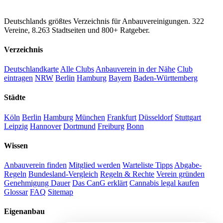
CannaSocialClub.de
Deutschlands größtes Verzeichnis für Anbauvereinigungen. 322
Vereine, 8.263 Stadtseiten und 800+ Ratgeber.
Verzeichnis
Deutschlandkarte
Alle Clubs
Anbauverein in der Nähe
Club
eintragen
NRW
Berlin
Hamburg
Bayern
Baden-Württemberg
Städte
Köln
Berlin
Hamburg
München
Frankfurt
Düsseldorf
Stuttgart
Leipzig
Hannover
Dortmund
Freiburg
Bonn
Wissen
Anbauverein finden
Mitglied werden
Warteliste Tipps
Abgabe-
Regeln
Bundesland-Vergleich
Regeln & Rechte
Verein gründen
Genehmigung Dauer
Das CanG erklärt
Cannabis legal kaufen
Glossar
FAQ
Sitemap
Eigenanbau