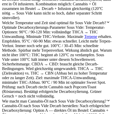
erst in Öl infusieren. Kombination möglich: Cannabis + Öl
zusammen im Beutel → Decarb + Infusion gleichzeitig (120°C
nötig → Sous Vide kann nicht so hoch, daher separater Schritt
sinnvoller).
Welche Temperatur und Zeit sind optimal für Sous Vide Decarb?
Optimale Decarboxylierungs-Parameter Sous Vide: Temperatur-
Optionen: 90°C / 90-120 Min: vollständige THCA → THC
Umwandlung. Minimale THC-Verluste. Maximale
Terpene
erhalten.
Empfohlen. 95°C / 60-90 Min: etwas schneller. Leicht mehr Terpen-
Verlust. Immer noch sehr gut. 100°C / 30-45 Min: schnellste
Methode. Spürbar mehr Terpenverlust. Wirkung ähnlich gut. Warum
nicht über 100°C: THC beginnt ab 120°C zu verdampfen. Sous
Vide unter 100°C hält immer unter diesem Schwellenwert.
Sicherheitsmarge. CBDA → CBD: braucht gleiche Decarb-
Bedingungen. Wird gleichzeitig umgewandelt. THCA → THC
(Zielreaktion) vs. THC → CBN (Abbau bei zu hoher Temperatur
oder zu langer Zeit). Ziel: maximale THCA-Umwandlung,
minimaler THC-Abbau. 90°C / 90 Min ist optimaler Sweet Spot.
Prüfung: nach Decarb riecht Cannabis nach Popcorn/Toast
(Röstaroma). Bestätigt erfolgreiche Decarboxylierung. Grüner
Geruch = noch nicht vollständig.
Wie macht man Cannabis-Öl nach Sous Vide Decarboxylierung?
Cannabis-Öl nach Sous Vide Decarb herstellen: Nach erfolgreicher
Decarboxylierung: Option A — direktes Öl im Beutel: Cannabis +