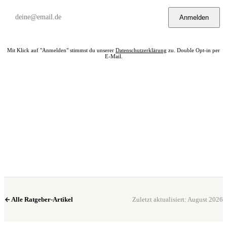
Anmelden
Mit Klick auf "Anmelden" stimmst du unserer
Datenschutzerklärung
zu. Double Opt-in per
E-Mail.
Bereit? Jetzt Club in deiner Nähe finden.
Alle 322 Clubs auf einer Karte — kostenlos, kein Account nötig.
Club in meiner Nähe →
Alle Ratgeber-Artikel
Zuletzt aktualisiert: August 2026