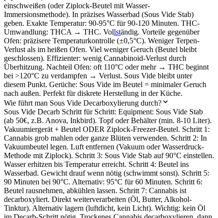
einschweißen (oder Ziplock-Beutel mit Wasser-
Immersionsmethode). In präzises Wasserbad (Sous Vide Stab)
geben. Exakte Temperatur: 90-95°C für 90-120 Minuten. THC-
Umwandlung: THCA → THC. Vol
lst
ändig. Vorteile gegenüber
Ofen: präzisere Temperaturkontrolle (±0,5°C). Weniger Terpen-
Verlust als im heißen Ofen. Viel weniger Geruch (Beutel bleibt
geschlossen). Effizienter: wenig Cannabinoid-Verlust durch
Überhitzung. Nachteil Ofen: oft 110°C oder mehr → THC beginnt
bei >120°C zu verdampfen → Verlust. Sous Vide bleibt unter
diesem Punkt. Gerüche: Sous Vide im Beutel = minimaler Geruch
nach außen. Perfekt für diskrete Herstellung in der Küche.
Wie führt man Sous Vide Decarboxylierung durch?
Sous Vide Decarb Schritt für Schritt: Equipment: Sous Vide Stab
(ab 50€, z.B. Anova, Inkbird). Topf oder Behälter (min. 8-10 Liter).
Vakuumiergerät + Beutel ODER Ziplock-Freezer-Beutel. Schritt 1:
Cannabis grob mahlen oder ganze Blüten verwenden. Schritt 2: In
Vakuumbeutel legen. Luft entfernen (Vakuum oder Wasserdruck-
Methode mit Ziplock). Schritt 3: Sous Vide Stab auf 90°C einstellen.
Wasser erhitzen bis Temperatur erreicht. Schritt 4: Beutel ins
Wasserbad. Gewicht drauf wenn nötig (schwimmt sonst). Schritt 5:
90 Minuten bei 90°C. Alternativ: 95°C für 60 Minuten. Schritt 6:
Beutel rausnehmen, abkühlen lassen. Schritt 7: Cannabis ist
decarboxyliert. Direkt weiterverarbeiten (Öl, Butter, Alkohol-
Tinktur). Alternativ lagern (luftdicht, kein Licht). Wichtig: kein Öl
im Decarb-Schritt nötig. Trockenes Cannabis decarboxylieren, dann