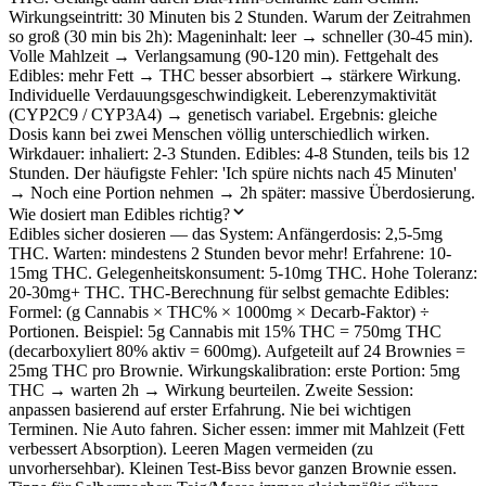
Wirkungseintritt: 30 Minuten bis 2 Stunden. Warum der Zeitrahmen
so groß (30 min bis 2h): Mageninhalt: leer → schneller (30-45 min).
Volle Mahlzeit → Verlangsamung (90-120 min). Fettgehalt des
Edibles: mehr Fett → THC besser absorbiert → stärkere Wirkung.
Individuelle Verdauungsgeschwindigkeit. Leberenzymaktivität
(CYP2C9 / CYP3A4) → genetisch variabel. Ergebnis: gleiche
Dosis kann bei zwei Menschen völlig unterschiedlich wirken.
Wirkdauer: inhaliert: 2-3 Stunden. Edibles: 4-8 Stunden, teils bis 12
Stunden. Der häufigste Fehler: 'Ich spüre nichts nach 45 Minuten'
→ Noch eine Portion nehmen → 2h später: massive Überdosierung.
Wie dosiert man Edibles richtig?
Edibles sicher dosieren — das System: Anfängerdosis: 2,5-5mg
THC. Warten: mindestens 2 Stunden bevor mehr! Erfahrene: 10-
15mg THC. Gelegenheitskonsument: 5-10mg THC. Hohe Toleranz:
20-30mg+ THC. THC-Berechnung für selbst gemachte Edibles:
Formel: (g Cannabis × THC% × 1000mg × Decarb-Faktor) ÷
Portionen. Beispiel: 5g Cannabis mit 15% THC = 750mg THC
(decarboxyliert 80% aktiv = 600mg). Aufgeteilt auf 24 Brownies =
25mg THC pro Brownie. Wirkungskalibration: erste Portion: 5mg
THC → warten 2h → Wirkung beurteilen. Zweite Session:
anpassen basierend auf erster Erfahrung. Nie bei wichtigen
Terminen. Nie Auto fahren. Sicher essen: immer mit Mahlzeit (Fett
verbessert Absorption). Leeren Magen vermeiden (zu
unvorhersehbar). Kleinen Test-Biss bevor ganzen Brownie essen.