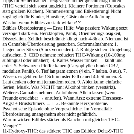
Tipps für Selbermacher: Teig/Masse immer gleichmäßig rühren
(THC verteilt sich sonst ungleich). Kleinere Portionen (Cupcakes
statt großem Kuchen). Nummerierung und Etikettierung! Nicht
zugänglich für Kinder, Haustiere, Gäste ohne Aufklärung.
Was tun wenn Edibles zu stark wirken?
Edibles Überdosierung — Erste Hilfe: Was passiert: Wirkung setzt
verzögert stark ein. Herzklopfen, Panik, Orientierungslosigkeit,
Dissoziation. Zeitlich beschränkt: klingt nach 4-8h ab. Niemand ist
an Cannabis-Überdosierung gestorben. Sofortmaßnahmen: 1.
Liegen oder Sitzen (Sturz vermeiden). 2. Ruhige sichere Umgebung
aufsuchen. 3. CBD nehmen: reduziert THC-Wirkung (10-100mg
sublingual oder inhaliert). 4. Kaltes Wasser trinken — kühlt und
erdet. 5. Schwarzen Pfeffer kauen (Caryophyllen bindet CB2,
moduliert Panik). 6. Tief langsam atmen (4 ein, 7 halten, 8 aus). 7.
Wissen: es geht vorbei! Schlimmster Fall dauert 4-6 Stunden. 8.
Laut denken oder mit jemandem reden. 9. Ablenkung: einfache
Serien, Musik. Was NICHT tun: Alkohol trinken (verstärkt).
Weiteres Cannabis nehmen. Autofahren. Allein lassen (wenn
Freunde erreichbar → anrufen). Wann Arzt: extreme Herzrasen-
Angst + Brustschmerz → 112. Bekannte Herzprobleme.
Psychotische Episode ohne Vorgeschichte. Im Normalfall:
Überdosierung unangenehm aber nicht gefährlich.
Warum wirken Edibles stärker als Rauchen mit gleicher THC-
Menge?
11-Hydroxy-THC: das stärkere THC aus Edibles: Delta-9-THC