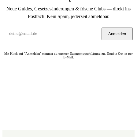
Neue Guides, Gesetzesänderungen & frische Clubs — direkt ins
Postfach. Kein Spam, jederzeit abmeldbar.
Anmelden
Mit Klick auf "Anmelden" stimmst du unserer
Datenschutzerklärung
zu. Double Opt-in per
E-Mail.
Bereit? Jetzt Club in deiner Nähe finden.
Alle 322 Clubs auf einer Karte — kostenlos, kein Account nötig.
Club in meiner Nähe →