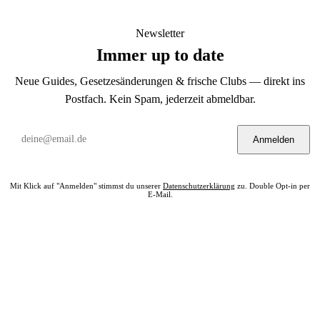
Newsletter
Immer up to date
Neue Guides, Gesetzesänderungen & frische Clubs — direkt ins
Postfach. Kein Spam, jederzeit abmeldbar.
Anmelden
Mit Klick auf "Anmelden" stimmst du unserer
Datenschutzerklärung
zu. Double Opt-in per
E-Mail.
Bereit? Jetzt Club in deiner Nähe finden.
Alle 322 Clubs auf einer Karte — kostenlos, kein Account nötig.