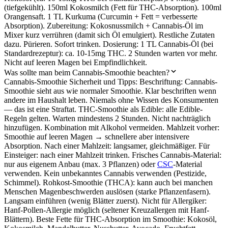
(tiefgekühlt). 150ml Kokosmilch (Fett für THC-Absorption). 100ml
Orangensaft. 1 TL Kurkuma (Curcumin + Fett = verbesserte
Absorption). Zubereitung: Kokosnussmilch + Cannabis-Öl im
Mixer kurz verrühren (damit sich Öl emulgiert). Restliche Zutaten
dazu. Pürieren. Sofort trinken. Dosierung: 1 TL Cannabis-Öl (bei
Standardrezeptur): ca. 10-15mg THC. 2 Stunden warten vor mehr.
Nicht auf leeren Magen bei Empfindlichkeit.
Was sollte man beim Cannabis-Smoothie beachten?
Cannabis-Smoothie Sicherheit und Tipps: Beschriftung: Cannabis-
Smoothie sieht aus wie normaler Smoothie. Klar beschriften wenn
andere im Haushalt leben. Niemals ohne Wissen des Konsumenten
— das ist eine Straftat. THC-Smoothie als Edible: alle Edible-
Regeln gelten. Warten mindestens 2 Stunden. Nicht nachträglich
hinzufügen. Kombination mit Alkohol vermeiden. Mahlzeit vorher:
Smoothie auf leeren Magen → schnellere aber intensivere
Absorption. Nach einer Mahlzeit: langsamer, gleichmäßiger. Für
Einsteiger: nach einer Mahlzeit trinken. Frisches Cannabis-Material:
nur aus eigenem Anbau (max. 3 Pflanzen) oder
CSC
-Material
verwenden. Kein unbekanntes Cannabis verwenden (Pestizide,
Schimmel). Rohkost-Smoothie (THCA): kann auch bei manchen
Menschen Magenbeschwerden auslösen (starke Pflanzenfasern).
Langsam einführen (wenig Blätter zuerst). Nicht für Allergiker:
Hanf-Pollen-Allergie möglich (seltener Kreuzallergen mit Hanf-
Blättern). Beste Fette für THC-Absorption im Smoothie: Kokosöl,