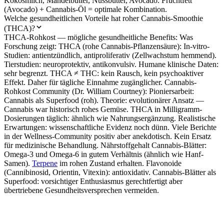
Kokosmilch, Mandelbutter, Nussbutter, Avocado. Fruchtfett
(Avocado) + Cannabis-Öl = optimale Kombination.
Welche gesundheitlichen Vorteile hat roher Cannabis-Smoothie
(THCA)?
THCA-Rohkost — mögliche gesundheitliche Benefits: Was
Forschung zeigt: THCA (rohe Cannabis-Pflanzensäure): In-vitro-
Studien: antientzündlich, antiproliferativ (Zellwachstum hemmend).
Tierstudien: neuroprotektiv, antikonvulsiv. Humane klinische Daten:
sehr begrenzt. THCA ≠ THC: kein Rausch, kein psychoaktiver
Effekt. Daher für tägliche Einnahme zugänglicher. Cannabis-
Rohkost Community (Dr. William Courtney): Pioniersarbeit:
Cannabis als Superfood (roh). Theorie: evolutionärer Ansatz —
Cannabis war historisch rohes Gemüse. THCA in Milligramm-
Dosierungen täglich: ähnlich wie Nahrungsergänzung. Realistische
Erwartungen: wissenschaftliche Evidenz noch dünn. Viele Berichte
in der Wellness-Community positiv aber anekdotisch. Kein Ersatz
für medizinische Behandlung. Nährstoffgehalt Cannabis-Blätter:
Omega-3 und Omega-6 in gutem Verhältnis (ähnlich wie Hanf-
Samen).
Terpene
im rohen Zustand erhalten. Flavonoide
(Cannibinosid, Orientin, Vitexin): antioxidativ. Cannabis-Blätter als
Superfood: vorsichtiger Enthusiasmus gerechtfertigt aber
übertriebene Gesundheitsversprechen vermeiden.