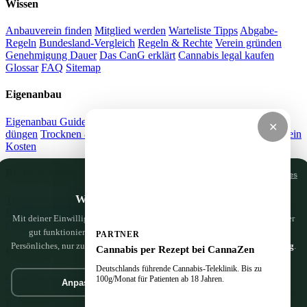
Wissen
Anbauverein finden
Mitglied werden
Warteliste Tipps
Abgabe-
Regeln
Bundesland-Vergleich
Regeln & Rechte
Verein gründen
Genehmigung Dauer
Das CanG erklärt
Cannabis legal kaufen
Glossar
FAQ
Sitemap
Eigenanbau
Eigenanbau Guide
Grow Videos
Stecklinge ziehen
Cannabis
✕
düngen
Trocknen & Curen
LST Training
Strom sparen
Anbauverein
Kosten
Recht & Alltag
Nur notwendige Cookies
Wir haben da ein paar Cookies
THC-Grenzwert Auto
Führerschein & Cannabis
Vermieter-
Kündigung
Mietrecht & Anbau
Drogentest Arbeit
Cannabis Strafen
Mit deiner Einwilligung nutzen wir Google Analytics, um zu sehen, was hier
Cannabis im Auto
Cannabis auf Reisen
gut funktioniert — und was wir noch besser machen können. Nichts
PARTNER
Persönliches, nur zur Verbesserung. Mehr dazu in der
Datenschutzerklärung
.
Cannabis per Rezept bei CannaZen
CannaZen
Deutschlands führende Cannabis-Teleklinik. Bis zu
CannaZen.de
Cannabis per Rezept
Impressum
Datenschutz
100g/Monat für Patienten ab 18 Jahren.
Anpassen
Geht klar
© 2026 CannaSocialClub.de — Alle Angaben ohne Gewähr. Kein
Kaufangebot.
Jetzt zu CannaZen ↗