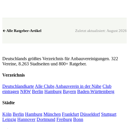
Club in meiner Nähe →
Alle Ratgeber-Artikel
Zuletzt aktualisiert: August 2026
CannaSocialClub.de
Deutschlands größtes Verzeichnis für Anbauvereinigungen. 322
Vereine, 8.263 Stadtseiten und 800+ Ratgeber.
Verzeichnis
Deutschlandkarte
Alle Clubs
Anbauverein in der Nähe
Club
eintragen
NRW
Berlin
Hamburg
Bayern
Baden-Württemberg
Städte
Köln
Berlin
Hamburg
München
Frankfurt
Düsseldorf
Stuttgart
Leipzig
Hannover
Dortmund
Freiburg
Bonn