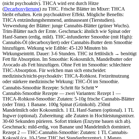
(nicht psychoaktiv). THCA wird erst durch Hitze
(
Decarboxylierung
) zu THC. Frische Blätter im Mixer: THCA
bleibt erhalten. Kein psychoaktiver Effekt. Mögliche Benefits:
THCA entzündungshemmend, antinauseant (Tierstudien).
Verwendung der Blätter: junge Cannabis-Blätter (grüner Wuchs).
Trim-Blätter nach der Ernte. Geschmack: ähnlich wie Spinat oder
Hanf-Samen (erdig, mild). THC-infundierter Smoothie (mit High):
Cannabis-Öl (decarboxyliert) oder Cannabis-Butter dem Smoothie
hinzufügen. Wirkung wie Edible: 45-120 Minuten bis
Wirkungseintritt. Dauer: 3-6 Stunden. THC ist fettlöslich → benötigt
Fett für Absorption. Im Smoothie: Kokosmilch, Mandelbutter oder
Avocado als Fett hinzufügen. Ohne Fett im Smoothie: schlechtere
THC-Absorption. Für welchen man sich entscheidet:
medizinisch/nicht-psychoaktiv: THCA-Rohkost. Freizeitnutzung
oder stärkere medizinische Wirkung: THC-Öl im Smoothie.
Cannabis-Smoothie Rezepte: Schritt für Schritt
Cannabis-Smoothie Rezepte — zwei Varianten: Rezept 1 —
THCA-Rohkost-Smoothie: Zutaten: 5-10g frische Cannabis-Blätter
(oder Trim). 1 Banane. 100g Spinat (Grünkohl). 250ml
Mandelmilch oder Kokosmilch. 1 EL Hanf-Samen (optional). 1 TL
Ingwer (optional). Zubereitung: alle Zutaten in Hochleistungsmixer.
30-60 Sekunden pürieren. Sofort trinken (Enzyme bauen sich ab).
Geschmack: mild-erdig, von Banane und Mandelmilch dominiert.
Rezept 2 — THC-Cannabis-Smoothie: Zutaten: 1 TL Cannabis-
Kokosöl (ca. 10-15mg THC bei Standardrezeptur). 1 Mango