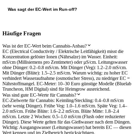
Was sagt der EC-Wert im Run-off?
Häufige Fragen
Was ist der EC-Wert beim Cannabis-Anbau?
EC (Electrical Conductivity / Elektrische Leitfähigkeit) misst die
Konzentration gelöster Ionen (Nährsalze) im Wasser. Einheit:
mS/cm (Millisiemens pro Zentimeter) oder µS/cm. Leitungswasser
ohne Dünger: 0.2–0.8 mS/cm. Mit Dünger (Veg): 1.2–2.0 mS/cm.
Mit Dünger (Blüte): 1.5–2.5 mS/cm. Warum wichtig: zu hoher EC
verhindert Wasseraufnahme (osmotischer Stress), zu niedriger EC =
Nährstoffmangel. EC-Meter: 10–30 Euro günstige Modelle (Bluelab
Truncheon, HM Digital) sind für Heimgrow ausreichend.
Was sind gute EC-Werte für Cannabis?
EC-Zielwerte für Cannabis: Keimling/Steckling: 0.4–0.8 mS/cm
(sehr wenig Dünger). Frühe Veg: 1.0–1.6 mS/cm. Späte Veg: 1.4–
2.0 mS/cm. Frühe Blüte: 1.6–2.2 mS/cm. Blüte Mitte: 1.8–2.4
mS/cm. Letzte 2 Wochen: 0.5–1.0 mS/cm (Flush oder reduzierter
Dünger). Diese Werte gelten für das Gießwasser nach dem Düngen.
Wichtig: Ausgangswasser (Leitungswasser) hat bereits EC — diesen
Wert kennen und im Zielbereich berücksichtigen.