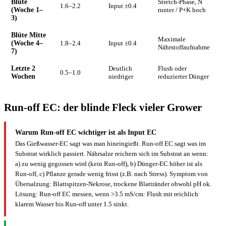
Blüte
Stretch-Phase, N
1.6–2.2
Input ±0.4
(Woche 1–
runter / P+K hoch
3)
Blüte Mitte
Maximale
(Woche 4–
1.8–2.4
Input ±0.4
Nährstoffaufnahme
7)
Letzte 2
Deutlich
Flush oder
0.5–1.0
Wochen
niedriger
reduzierter Dünger
Run-off EC: der blinde Fleck vieler Grower
Warum Run-off EC wichtiger ist als Input EC
Das Gießwasser-EC sagt was man hineingießt. Run-off EC sagt was im
Substrat wirklich passiert. Nährsalze reichern sich im Substrat an wenn:
a) zu wenig gegossen wird (kein Run-off), b) Dünger-EC höher ist als
Run-off, c) Pflanze gerade wenig frisst (z.B. nach Stress). Symptom von
Übersalzung: Blattspitzen-Nekrose, trockene Blattränder obwohl pH ok.
Lösung: Run-off EC messen, wenn >3.5 mS/cm: Flush mit reichlich
klarem Wasser bis Run-off unter 1.5 sinkt.