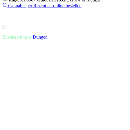
Cannabis per Rezept — online bestellen
Start
Ratgeber
EC-Messung
Bewässerung &
Düngen
EC-Wert beim Cannabis-Anbau:
was er bedeutet, wie man ihn misst
und warum Run-off EC
entscheidend ist
EC misst wie viel gelöste Nährsalze im Wasser sind. Zu viel =
osmotischer Stress. Zu wenig = Hunger. Der Run-off-EC sagt was
wirklich im Topf passiert — und wird von den meisten Anfängern
ignoriert.