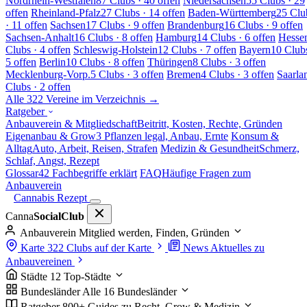
Nordrhein-Westfalen
87 Clubs · 40 offen
Niedersachsen
55 Clubs · 29
offen
Rheinland-Pfalz
27 Clubs · 14 offen
Baden-Württemberg
25 Clu
· 11 offen
Sachsen
17 Clubs · 9 offen
Brandenburg
16 Clubs · 9 offen
Sachsen-Anhalt
16 Clubs · 8 offen
Hamburg
14 Clubs · 6 offen
Hesse
Clubs · 4 offen
Schleswig-Holstein
12 Clubs · 7 offen
Bayern
10 Clubs
5 offen
Berlin
10 Clubs · 8 offen
Thüringen
8 Clubs · 3 offen
Mecklenburg-Vorp.
5 Clubs · 3 offen
Bremen
4 Clubs · 3 offen
Saarla
Clubs · 2 offen
Alle 322 Vereine im Verzeichnis →
Ratgeber
Anbauverein & Mitgliedschaft
Beitritt, Kosten, Rechte, Gründen
Eigenanbau & Grow
3 Pflanzen legal, Anbau, Ernte
Konsum &
Alltag
Auto, Arbeit, Reisen, Strafen
Medizin & Gesundheit
Schmerz,
Schlaf, Angst, Rezept
Glossar
42 Fachbegriffe erklärt
FAQ
Häufige Fragen zum
Anbauverein
Cannabis Rezept
Canna
SocialClub
Anbauverein
Mitglied werden, Finden, Gründen
Karte
322 Clubs auf der Karte
News
Aktuelles zu
Anbauvereinen
Städte
12 Top-Städte
Bundesländer
Alle 16 Bundesländer
Ratgeber
800+ Guides zu Recht, Grow & Medizin