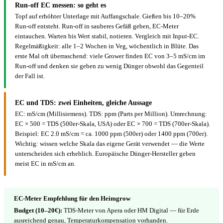
Run-off EC messen: so geht es
Topf auf erhöhter Unterlage mit Auffangschale. Gießen bis 10–20%
Run-off entsteht. Run-off in sauberes Gefäß geben, EC-Meter
eintauchen. Warten bis Wert stabil, notieren. Vergleich mit Input-EC.
Regelmäßigkeit: alle 1–2 Wochen in Veg, wöchentlich in Blüte. Das
erste Mal oft überraschend: viele Grower finden EC von 3–5 mS/cm im
Run-off und denken sie geben zu wenig Dünger obwohl das Gegenteil
der Fall ist.
EC und TDS: zwei Einheiten, gleiche Aussage
EC: mS/cm (Millisiemens). TDS: ppm (Parts per Million). Umrechnung:
EC × 500 = TDS (500er-Skala, USA) oder EC × 700 = TDS (700er-Skala).
Beispiel: EC 2.0 mS/cm = ca. 1000 ppm (500er) oder 1400 ppm (700er).
Wichtig: wissen welche Skala das eigene Gerät verwendet — die Werte
unterscheiden sich erheblich. Europäische Dünger-Hersteller geben
meist EC in mS/cm an.
EC-Meter Empfehlung für den Heimgrow
Budget (10–20€):
TDS-Meter von Apera oder HM Digital — für Erde
ausreichend genau, Temperaturkompensation vorhanden.