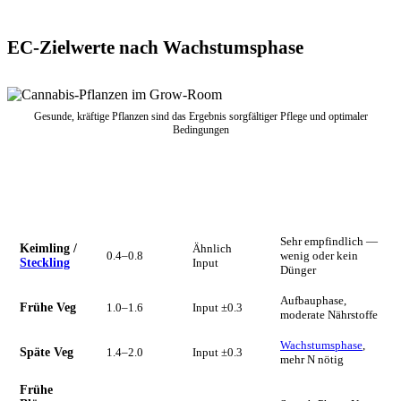
EC-Zielwerte nach Wachstumsphase
Gesunde, kräftige Pflanzen sind das Ergebnis sorgfältiger Pflege und optimaler
Bedingungen
EC
EC Run-
Phase
Gießwasser
off
Hinweis
(mS/cm)
(Richtwert)
Sehr empfindlich —
Keimling /
Ähnlich
0.4–0.8
wenig oder kein
Steckling
Input
Dünger
Aufbauphase,
Frühe Veg
1.0–1.6
Input ±0.3
moderate Nährstoffe
Wachstumsphase
,
Späte Veg
1.4–2.0
Input ±0.3
mehr N nötig
Frühe