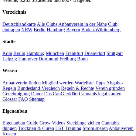
Vereine, 8.263 Stadtseiten und 800+ Ratgeber.
Verzeichnis
Deutschlandkarte
Alle Clubs
Anbauverein in der Nähe
Club
eintragen
NRW
Berlin
Hamburg
Bayern
Baden-Württemberg
Städte
Köln
Berlin
Hamburg
München
Frankfurt
Düsseldorf
Stuttgart
Leipzig
Hannover
Dortmund
Freiburg
Bonn
Wissen
Anbauverein finden
Mitglied werden
Warteliste Tipps
Abgabe-
Regeln
Bundesland-Vergleich
Regeln & Rechte
Verein gründen
Genehmigung Dauer
Das CanG erklärt
Cannabis legal kaufen
Glossar
FAQ
Sitemap
Eigenanbau
Eigenanbau Guide
Grow Videos
Stecklinge ziehen
Cannabis
düngen
Trocknen & Curen
LST Training
Strom sparen
Anbauverein
Kosten