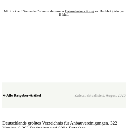
Mit Klick auf "Anmelden" stimmst du unserer
Datenschutzerklärung
zu. Double Opt-in per
E-Mail.
Bereit? Jetzt Club in deiner Nähe finden.
Alle 322 Clubs auf einer Karte — kostenlos, kein Account nötig.
Club in meiner Nähe →
Alle Ratgeber-Artikel
Zuletzt aktualisiert: August 2026
CannaSocialClub.de
Deutschlands größtes Verzeichnis für Anbauvereinigungen. 322