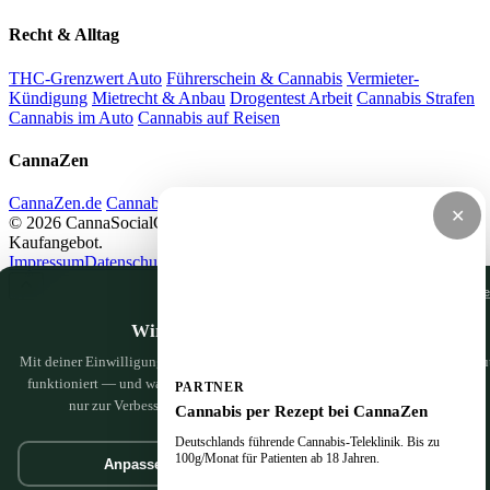
Recht & Alltag
THC-Grenzwert Auto
Führerschein & Cannabis
Vermieter-
Kündigung
Mietrecht & Anbau
Drogentest Arbeit
Cannabis Strafen
Cannabis im Auto
Cannabis auf Reisen
CannaZen
CannaZen.de
Cannabis per Rezept
Impressum
Datenschutz
✕
© 2026 CannaSocialClub.de — Alle Angaben ohne Gewähr. Kein
Kaufangebot.
Impressum
Datenschutz
Nur notwendige Cooki
Wir haben da ein paar Cookies
Mit deiner Einwilligung nutzen wir Google Analytics, um zu sehen, was hier gu
funktioniert — und was wir noch besser machen können. Nichts Persönliches,
PARTNER
nur zur Verbesserung. Mehr dazu in der
Datenschutzerklärung
.
Cannabis per Rezept bei CannaZen
Deutschlands führende Cannabis-Teleklinik. Bis zu
100g/Monat für Patienten ab 18 Jahren.
Anpassen
Geht klar