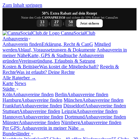
Zum Inhalt springen
50% Extra Rabatt auf dein Rezept
Nutze den Code
CANNAPREIS50
und sichere dir 50% Rabatt bei CannaZen
13
27
58
:
:
Jetzt sichern
STD
MIN
SEK
Canna
SocialClub
Anbauverein
Anbauverein finden
Erklärung, Recht & CanG
Mitglied
werden
Ablauf, Voraussetzungen & Dokumente
Anbauverein in
meiner Nähe
Karte, GPS & Stadtsuche
Anbauverein
gründen
Vereinsgründung, Erlaubnis & Satzung
Kosten & Beiträge
Was kostet die Mitgliedschaft?
Regeln &
Rechte
Was ist erlaubt? Deine Rechte
Alle Ratgeber →
Karte
News
Städte
Köln
Anbauvereine finden
Berlin
Anbauvereine finden
Hamburg
Anbauvereine finden
München
Anbauvereine finden
Frankfurt
Anbauvereine finden
Düsseldorf
Anbauvereine finden
Stuttgart
Anbauvereine finden
Leipzig
Anbauvereine finden
Hannover
Anbauvereine finden
Dortmund
Anbauvereine finden
Münster
Anbauvereine finden
Nürnberg
Anbauvereine finden
Per GPS: Anbauverein in meiner Nähe →
Bundesländer