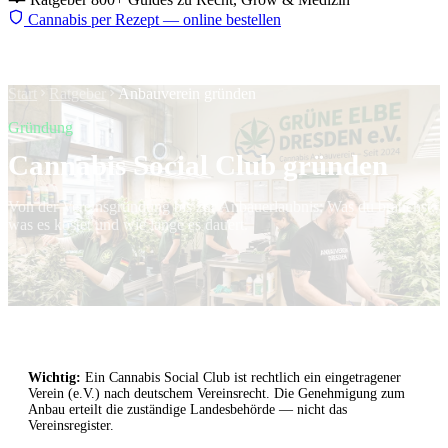
Cannabis per Rezept — online bestellen
Start
Ratgeber
Anbauverein gründen
Gründung
Cannabis Social Club gründen
Von der Vereinsgründung bis zur Anbauerlaubnis: Was du brauchst,
was es kostet und wie lange es dauert.
Wichtig:
Ein Cannabis Social Club ist rechtlich ein eingetragener
Verein (e.V.) nach deutschem Vereinsrecht. Die Genehmigung zum
Anbau erteilt die zuständige Landesbehörde — nicht das
Vereinsregister.