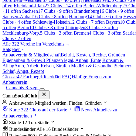
Nordrhein-Westfalen
87 Clubs · 40 offen
Niedersachsen
55 Clubs · 29
offen
Rheinland-Pfalz
27 Clubs · 14 offen
Baden-Württemberg
25 Clu
· 11 offen
Sachsen
17 Clubs · 9 offen
Brandenburg
16 Clubs · 9 offen
Sachsen-Anhalt
16 Clubs · 8 offen
Hamburg
14 Clubs · 6 offen
Hesse
Clubs · 4 offen
Schleswig-Holstein
12 Clubs · 7 offen
Bayern
10 Clubs
5 offen
Berlin
10 Clubs · 8 offen
Thüringen
8 Clubs · 3 offen
Mecklenburg-Vorp.
5 Clubs · 3 offen
Bremen
4 Clubs · 3 offen
Saarla
Clubs · 2 offen
Alle 322 Vereine im Verzeichnis →
Ratgeber
Anbauverein & Mitgliedschaft
Beitritt, Kosten, Rechte, Gründen
Eigenanbau & Grow
3 Pflanzen legal, Anbau, Ernte
Konsum &
Alltag
Auto, Arbeit, Reisen, Strafen
Medizin & Gesundheit
Schmerz,
Schlaf, Angst, Rezept
Glossar
42 Fachbegriffe erklärt
FAQ
Häufige Fragen zum
Anbauverein
Cannabis Rezept
Canna
SocialClub
Anbauverein
Mitglied werden, Finden, Gründen
Karte
322 Clubs auf der Karte
News
Aktuelles zu
Anbauvereinen
Städte
12 Top-Städte
Bundesländer
Alle 16 Bundesländer
Ratgeber
800+ Guides zu Recht, Grow & Medizin