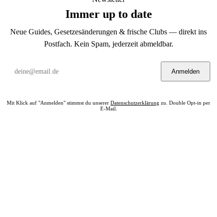
Immer up to date
Neue Guides, Gesetzesänderungen & frische Clubs — direkt ins
Postfach. Kein Spam, jederzeit abmeldbar.
Anmelden
Mit Klick auf "Anmelden" stimmst du unserer
Datenschutzerklärung
zu. Double Opt-in per
E-Mail.
Bereit? Jetzt Club in deiner Nähe finden.
Alle 322 Clubs auf einer Karte — kostenlos, kein Account nötig.
Club in meiner Nähe →