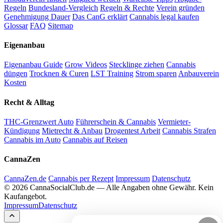
Regeln
Bundesland-Vergleich
Regeln & Rechte
Verein gründen
Genehmigung Dauer
Das CanG erklärt
Cannabis legal kaufen
Glossar
FAQ
Sitemap
Eigenanbau
Eigenanbau Guide
Grow Videos
Stecklinge ziehen
Cannabis
düngen
Trocknen & Curen
LST Training
Strom sparen
Anbauverein
Kosten
Recht & Alltag
THC-Grenzwert Auto
Führerschein & Cannabis
Vermieter-
Kündigung
Mietrecht & Anbau
Drogentest Arbeit
Cannabis Strafen
Cannabis im Auto
Cannabis auf Reisen
CannaZen
CannaZen.de
Cannabis per Rezept
Impressum
Datenschutz
© 2026 CannaSocialClub.de — Alle Angaben ohne Gewähr. Kein
Kaufangebot.
Impressum
Datenschutz