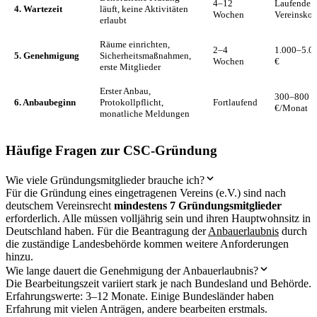
4–12
Laufende
4. Wartezeit
läuft, keine Aktivitäten
Wochen
Vereinskos
erlaubt
Räume einrichten,
2–4
1.000–5.0
5. Genehmigung
Sicherheitsmaßnahmen,
Wochen
€
erste Mitglieder
Erster Anbau,
300–800
6. Anbaubeginn
Protokollpflicht,
Fortlaufend
€/Monat
monatliche Meldungen
Häufige Fragen zur CSC-Gründung
Wie viele Gründungsmitglieder brauche ich?
Für die Gründung eines eingetragenen Vereins (e.V.) sind nach
deutschem Vereinsrecht
mindestens 7 Gründungsmitglieder
erforderlich. Alle müssen volljährig sein und ihren Hauptwohnsitz in
Deutschland haben. Für die Beantragung der
Anbauerlaubnis
durch
die zuständige Landesbehörde kommen weitere Anforderungen
hinzu.
Wie lange dauert die Genehmigung der Anbauerlaubnis?
Die Bearbeitungszeit variiert stark je nach Bundesland und Behörde.
Erfahrungswerte: 3–12 Monate. Einige Bundesländer haben
Erfahrung mit vielen Anträgen, andere bearbeiten erstmals.