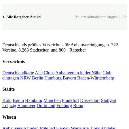
Alle Ratgeber-Artikel
Zuletzt aktualisiert: August 2026
CannaSocialClub.de
Deutschlands größtes Verzeichnis für Anbauvereinigungen. 322
Vereine, 8.263 Stadtseiten und 800+ Ratgeber.
Verzeichnis
Deutschlandkarte
Alle Clubs
Anbauverein in der Nähe
Club
eintragen
NRW
Berlin
Hamburg
Bayern
Baden-Württemberg
Städte
Köln
Berlin
Hamburg
München
Frankfurt
Düsseldorf
Stuttgart
Leipzig
Hannover
Dortmund
Freiburg
Bonn
Wissen
Anbauverein finden
Mitglied werden
Warteliste Tipps
Abgabe-