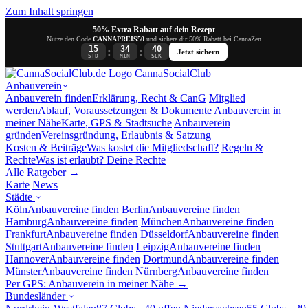
Zum Inhalt springen
50% Extra Rabatt auf dein Rezept
Nutze den Code
CANNAPREIS50
und sichere dir 50% Rabatt bei CannaZen
15
34
39
:
:
Jetzt sichern
STD
MIN
SEK
Canna
SocialClub
Anbauverein
Anbauverein finden
Erklärung, Recht & CanG
Mitglied
werden
Ablauf, Voraussetzungen & Dokumente
Anbauverein in
meiner Nähe
Karte, GPS & Stadtsuche
Anbauverein
gründen
Vereinsgründung, Erlaubnis & Satzung
Kosten & Beiträge
Was kostet die Mitgliedschaft?
Regeln &
Rechte
Was ist erlaubt? Deine Rechte
Alle Ratgeber →
Karte
News
Städte
Köln
Anbauvereine finden
Berlin
Anbauvereine finden
Hamburg
Anbauvereine finden
München
Anbauvereine finden
Frankfurt
Anbauvereine finden
Düsseldorf
Anbauvereine finden
Stuttgart
Anbauvereine finden
Leipzig
Anbauvereine finden
Hannover
Anbauvereine finden
Dortmund
Anbauvereine finden
Münster
Anbauvereine finden
Nürnberg
Anbauvereine finden
Per GPS: Anbauverein in meiner Nähe →
Bundesländer