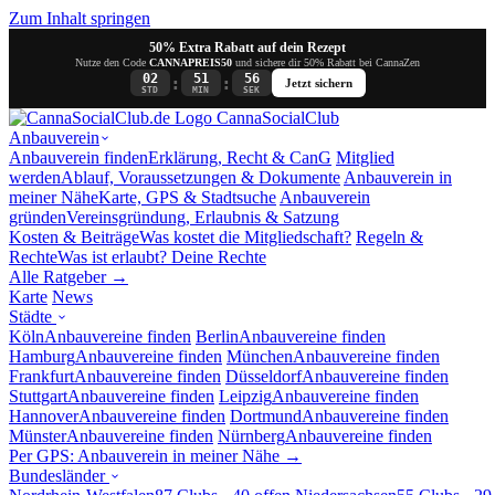
Zum Inhalt springen
50% Extra Rabatt auf dein Rezept
Nutze den Code
CANNAPREIS50
und sichere dir 50% Rabatt bei CannaZen
02
51
56
:
:
Jetzt sichern
STD
MIN
SEK
Canna
SocialClub
Anbauverein
Anbauverein finden
Erklärung, Recht & CanG
Mitglied
werden
Ablauf, Voraussetzungen & Dokumente
Anbauverein in
meiner Nähe
Karte, GPS & Stadtsuche
Anbauverein
gründen
Vereinsgründung, Erlaubnis & Satzung
Kosten & Beiträge
Was kostet die Mitgliedschaft?
Regeln &
Rechte
Was ist erlaubt? Deine Rechte
Alle Ratgeber →
Karte
News
Städte
Köln
Anbauvereine finden
Berlin
Anbauvereine finden
Hamburg
Anbauvereine finden
München
Anbauvereine finden
Frankfurt
Anbauvereine finden
Düsseldorf
Anbauvereine finden
Stuttgart
Anbauvereine finden
Leipzig
Anbauvereine finden
Hannover
Anbauvereine finden
Dortmund
Anbauvereine finden
Münster
Anbauvereine finden
Nürnberg
Anbauvereine finden
Per GPS: Anbauverein in meiner Nähe →
Bundesländer