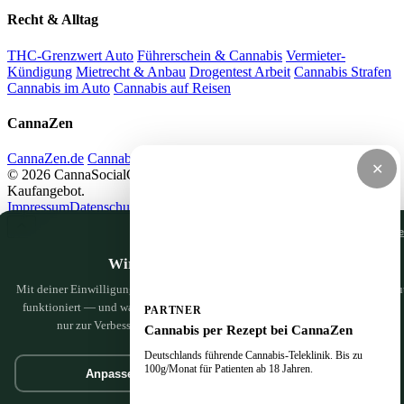
Recht & Alltag
THC-Grenzwert Auto
Führerschein & Cannabis
Vermieter-
Kündigung
Mietrecht & Anbau
Drogentest Arbeit
Cannabis Strafen
Cannabis im Auto
Cannabis auf Reisen
CannaZen
CannaZen.de
Cannabis per Rezept
Impressum
Datenschutz
✕
© 2026 CannaSocialClub.de — Alle Angaben ohne Gewähr. Kein
Kaufangebot.
Impressum
Datenschutz
Nur notwendige Cooki
Wir haben da ein paar Cookies
Mit deiner Einwilligung nutzen wir Google Analytics, um zu sehen, was hier gu
funktioniert — und was wir noch besser machen können. Nichts Persönliches,
PARTNER
nur zur Verbesserung. Mehr dazu in der
Datenschutzerklärung
.
Cannabis per Rezept bei CannaZen
Deutschlands führende Cannabis-Teleklinik. Bis zu
100g/Monat für Patienten ab 18 Jahren.
Anpassen
Geht klar
Jetzt zu CannaZen ↗