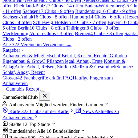
Nordrhein-Westfalen
87 Clubs · 40 offen
Niedersachsen
55 Clubs · 29
offen
Rheinland-Pfalz
27 Clubs · 14 offen
Baden-Württemberg
25 Clu
· 11 offen
Sachsen
17 Clubs · 9 offen
Brandenburg
16 Clubs · 9 offen
Sachsen-Anhalt
16 Clubs · 8 offen
Hamburg
14 Clubs · 6 offen
Hesse
Clubs · 4 offen
Schleswig-Holstein
12 Clubs · 7 offen
Bayern
10 Clubs
5 offen
Berlin
10 Clubs · 8 offen
Thüringen
8 Clubs · 3 offen
Mecklenburg-Vorp.
5 Clubs · 3 offen
Bremen
4 Clubs · 3 offen
Saarla
Clubs · 2 offen
Alle 322 Vereine im Verzeichnis →
Ratgeber
Anbauverein & Mitgliedschaft
Beitritt, Kosten, Rechte, Gründen
Eigenanbau & Grow
3 Pflanzen legal, Anbau, Ernte
Konsum &
Alltag
Auto, Arbeit, Reisen, Strafen
Medizin & Gesundheit
Schmerz,
Schlaf, Angst, Rezept
Glossar
42 Fachbegriffe erklärt
FAQ
Häufige Fragen zum
Anbauverein
Cannabis Rezept
Canna
SocialClub
Anbauverein
Mitglied werden, Finden, Gründen
Karte
322 Clubs auf der Karte
News
Aktuelles zu
Anbauvereinen
Städte
12 Top-Städte
Bundesländer
Alle 16 Bundesländer
Ratgeber
800+ Guides zu Recht, Grow & Medizin