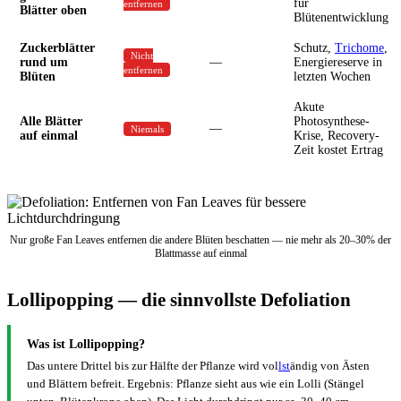
für
entfernen
Blätter oben
Blütenentwicklung
Zuckerblätter
Schutz,
Trichome
,
Nicht
rund um
—
Energiereserve in
entfernen
Blüten
letzten Wochen
Akute
Alle Blätter
Photosynthese-
—
Niemals
auf einmal
Krise, Recovery-
Zeit kostet Ertrag
Nur große Fan Leaves entfernen die andere Blüten beschatten — nie mehr als 20–30% der
Blattmasse auf einmal
Lollipopping — die sinnvollste Defoliation
Was ist Lollipopping?
Das untere Drittel bis zur Hälfte der Pflanze wird vol
lst
ändig von Ästen
und Blättern befreit. Ergebnis: Pflanze sieht aus wie ein Lolli (Stängel