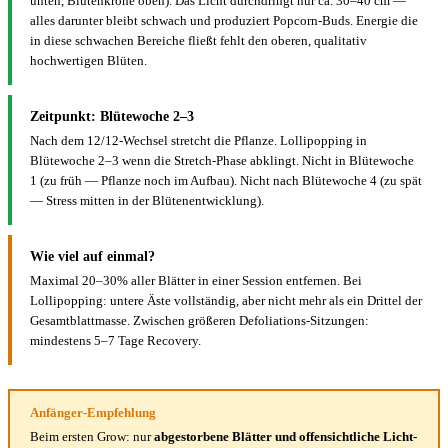
unten, Blütenkrone oben). Das Licht durchdringt nur ca. 30–40 cm —
alles darunter bleibt schwach und produziert Popcorn-Buds. Energie die
in diese schwachen Bereiche fließt fehlt den oberen, qualitativ
hochwertigen Blüten.
Zeitpunkt: Blütewoche 2–3
Nach dem 12/12-Wechsel stretcht die Pflanze. Lollipopping in
Blütewoche 2–3 wenn die Stretch-Phase abklingt. Nicht in Blütewoche
1 (zu früh — Pflanze noch im Aufbau). Nicht nach Blütewoche 4 (zu spät
— Stress mitten in der Blütenentwicklung).
Wie viel auf einmal?
Maximal 20–30% aller Blätter in einer Session entfernen. Bei
Lollipopping: untere Äste vollständig, aber nicht mehr als ein Drittel der
Gesamtblattmasse. Zwischen größeren Defoliations-Sitzungen:
mindestens 5–7 Tage Recovery.
Anfänger-Empfehlung
Beim ersten Grow: nur
abgestorbene Blätter und offensichtliche Licht-