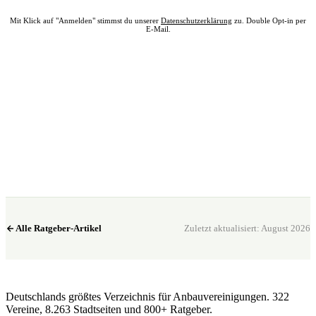
Mit Klick auf "Anmelden" stimmst du unserer
Datenschutzerklärung
zu. Double Opt-in per
E-Mail.
Bereit? Jetzt Club in deiner Nähe finden.
Alle 322 Clubs auf einer Karte — kostenlos, kein Account nötig.
Club in meiner Nähe →
Alle Ratgeber-Artikel
Zuletzt aktualisiert: August 2026
CannaSocialClub.de
Deutschlands größtes Verzeichnis für Anbauvereinigungen. 322
Vereine, 8.263 Stadtseiten und 800+ Ratgeber.