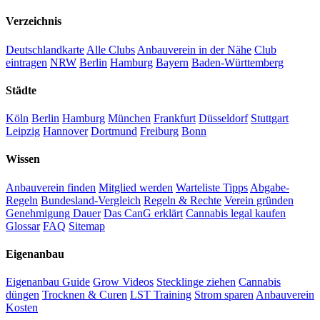
Verzeichnis
Deutschlandkarte
Alle Clubs
Anbauverein in der Nähe
Club
eintragen
NRW
Berlin
Hamburg
Bayern
Baden-Württemberg
Städte
Köln
Berlin
Hamburg
München
Frankfurt
Düsseldorf
Stuttgart
Leipzig
Hannover
Dortmund
Freiburg
Bonn
Wissen
Anbauverein finden
Mitglied werden
Warteliste Tipps
Abgabe-
Regeln
Bundesland-Vergleich
Regeln & Rechte
Verein gründen
Genehmigung Dauer
Das CanG erklärt
Cannabis legal kaufen
Glossar
FAQ
Sitemap
Eigenanbau
Eigenanbau Guide
Grow Videos
Stecklinge ziehen
Cannabis
düngen
Trocknen & Curen
LST Training
Strom sparen
Anbauverein
Kosten