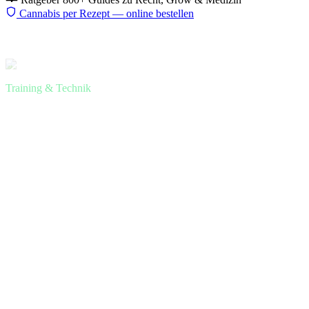
Cannabis per Rezept — online bestellen
Start
Ratgeber
Eigenanbau
Entblättern Defoliation
Training & Technik
Cannabis entblättern (Defoliation)
— welche Blätter weg, wann in der
Blüte und wo die Grenze zwischen
sinnvoll und schädlich liegt
Defoliation ist eine der umstrittensten Techniken im Grow —
manche schwören drauf, andere sagen sie kostet Ertrag. Die
Wahrheit liegt in der Menge, dem Timing und dem Ziel der
Maßnahme.