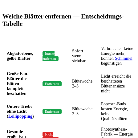
Welche Blätter entfernen — Entscheidungs-
Tabelle
Blatt-Typ
Entfernen?
Wann
Begründung
Verbrauchen keine
Sofort
Abgestorbene,
Energie mehr,
Immer
wenn
gelbe Blätter
können
Schimmel
entfernen
sichtbar
begünstigen
Große Fan-
Licht erreicht die
Blätter die
Blütewoche
beschatteten
Blüten
Entfernen
2–3
Blütenansätze
komplett
nicht
beschatten
Popcorn-Buds
Untere Triebe
Blütewoche
kosten Energie,
ohne Licht
Entfernen
2–3
keine
(
Lollipopping
)
Qualitätsblüten
Photosynthese-
Gesunde
Fabrik — Energie
Nicht
große Fan-
—