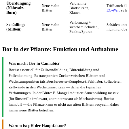
Überdüngung
Verbrannte
Neue + alte
Trifft auch ält
(Nährsalz-
Blattspitzen,
Blätter
EC-Wert
zu h
Burn)
Klauen
Verformung +
Schädlinge
Neue + alte
Schäden unter 
sichtbare Schäden,
(Milben)
Blätter
nicht nur obe
Punkte/Spuren
Bor in der Pflanze: Funktion und Aufnahme
Was macht Bor in Cannabis?
Bor ist essentiell für Zellwandbildung, Blütenbildung und
Pollenkeimung. Es transportiert Zucker zwischen Blättern und
Wachstumspunkten (als Borsäureester-Komplexe). Fehlt Bor, kollabieren
Zellwände in den Wachstumsspitzen — daher die typischen
Verformungen. In der Blüte: B-Mangel reduziert Samenbildung massiv
(für Sinsemilla irrelevant, aber interessant als Mechanismus). Bor ist
immobil — die Pflanze kann es nicht aus alten Blättern recyceln, daher
immer neue Blätter betroffen.
Warum ist pH der Hauptfaktor?