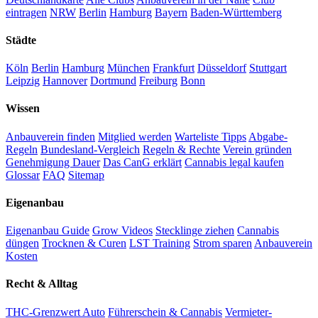
eintragen
NRW
Berlin
Hamburg
Bayern
Baden-Württemberg
Städte
Köln
Berlin
Hamburg
München
Frankfurt
Düsseldorf
Stuttgart
Leipzig
Hannover
Dortmund
Freiburg
Bonn
Wissen
Anbauverein finden
Mitglied werden
Warteliste Tipps
Abgabe-
Regeln
Bundesland-Vergleich
Regeln & Rechte
Verein gründen
Genehmigung Dauer
Das CanG erklärt
Cannabis legal kaufen
Glossar
FAQ
Sitemap
Eigenanbau
Eigenanbau Guide
Grow Videos
Stecklinge ziehen
Cannabis
düngen
Trocknen & Curen
LST Training
Strom sparen
Anbauverein
Kosten
Recht & Alltag
THC-Grenzwert Auto
Führerschein & Cannabis
Vermieter-