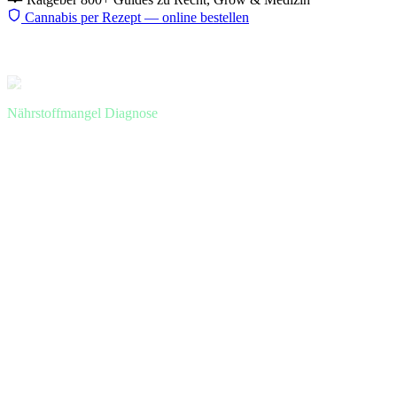
Cannabis per Rezept — online bestellen
Start
Ratgeber
Nährstoffmangel
Bormangel
Nährstoffmangel Diagnose
Bormangel Cannabis: verformte
Triebspitzen und warum hoher pH
fast immer schuld ist
Bormangel gehört zu den am häufigsten falsch diagnostizierten
Mangelerscheinungen — weil die Symptome so ungewöhnlich sind.
Verformte neue Blätter, gestauchtes Wachstum, braune Triebspitzen:
So erkennst und behebst du B-Mangel.