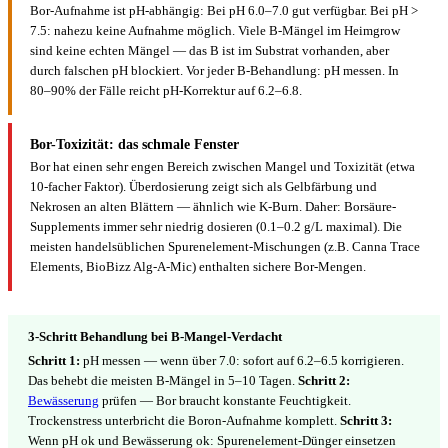
Bor-Aufnahme ist pH-abhängig: Bei pH 6.0–7.0 gut verfügbar. Bei pH >
7.5: nahezu keine Aufnahme möglich. Viele B-Mängel im Heimgrow
sind keine echten Mängel — das B ist im Substrat vorhanden, aber
durch falschen pH blockiert. Vor jeder B-Behandlung: pH messen. In
80–90% der Fälle reicht pH-Korrektur auf 6.2–6.8.
Bor-Toxizität: das schmale Fenster
Bor hat einen sehr engen Bereich zwischen Mangel und Toxizität (etwa
10-facher Faktor). Überdosierung zeigt sich als Gelbfärbung und
Nekrosen an alten Blättern — ähnlich wie K-Burn. Daher: Borsäure-
Supplements immer sehr niedrig dosieren (0.1–0.2 g/L maximal). Die
meisten handelsüblichen Spurenelement-Mischungen (z.B. Canna Trace
Elements, BioBizz Alg-A-Mic) enthalten sichere Bor-Mengen.
3-Schritt Behandlung bei B-Mangel-Verdacht
Schritt 1:
pH messen — wenn über 7.0: sofort auf 6.2–6.5 korrigieren.
Das behebt die meisten B-Mängel in 5–10 Tagen.
Schritt 2:
Bewässerung
prüfen — Bor braucht konstante Feuchtigkeit.
Trockenstress unterbricht die Boron-Aufnahme komplett.
Schritt 3:
Wenn pH ok und Bewässerung ok: Spurenelement-Dünger einsetzen