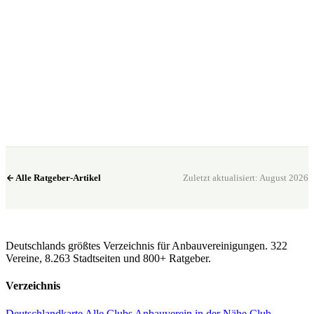
Bereit? Jetzt Club in deiner Nähe finden.
Alle 322 Clubs auf einer Karte — kostenlos, kein Account nötig.
Club in meiner Nähe →
Alle Ratgeber-Artikel
Zuletzt aktualisiert: August 2026
CannaSocialClub.de
Deutschlands größtes Verzeichnis für Anbauvereinigungen. 322
Vereine, 8.263 Stadtseiten und 800+ Ratgeber.
Verzeichnis
Deutschlandkarte
Alle Clubs
Anbauverein in der Nähe
Club