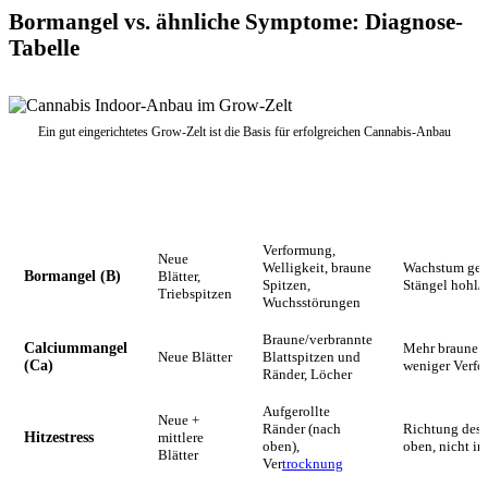
Bormangel vs. ähnliche Symptome: Diagnose-
Tabelle
Ein gut eingerichtetes Grow-Zelt ist die Basis für erfolgreichen Cannabis-Anbau
Welche
Mangel
Symptome
Unterscheid
Blätter
Verformung,
Neue
Welligkeit, braune
Wachstum gest
Bormangel (B)
Blätter,
Spitzen,
Stängel hohl/
Triebspitzen
Wuchsstörungen
Braune/verbrannte
Calciummangel
Mehr braune N
Neue Blätter
Blattspitzen und
(Ca)
weniger Verf
Ränder, Löcher
Aufgerollte
Neue +
Ränder (nach
Richtung des 
Hitzestress
mittlere
oben),
oben, nicht i
Blätter
Ver
trocknung