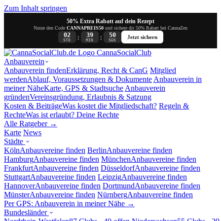
Zum Inhalt springen
50% Extra Rabatt auf dein Rezept
Nutze den Code
CANNAPREIS50
und sichere dir 50% Rabatt bei CannaZen
02
39
50
:
:
Jetzt sichern
STD
MIN
SEK
Canna
SocialClub
Anbauverein
Anbauverein finden
Erklärung, Recht & CanG
Mitglied
werden
Ablauf, Voraussetzungen & Dokumente
Anbauverein in
meiner Nähe
Karte, GPS & Stadtsuche
Anbauverein
gründen
Vereinsgründung, Erlaubnis & Satzung
Kosten & Beiträge
Was kostet die Mitgliedschaft?
Regeln &
Rechte
Was ist erlaubt? Deine Rechte
Alle Ratgeber →
Karte
News
Städte
Köln
Anbauvereine finden
Berlin
Anbauvereine finden
Hamburg
Anbauvereine finden
München
Anbauvereine finden
Frankfurt
Anbauvereine finden
Düsseldorf
Anbauvereine finden
Stuttgart
Anbauvereine finden
Leipzig
Anbauvereine finden
Hannover
Anbauvereine finden
Dortmund
Anbauvereine finden
Münster
Anbauvereine finden
Nürnberg
Anbauvereine finden
Per GPS: Anbauverein in meiner Nähe →
Bundesländer