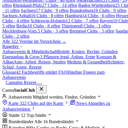
Nordrhein-Westfalen
87 Clubs · 40 offen
Niedersachsen
55 Clubs · 29
offen
Rheinland-Pfalz
27 Clubs · 14 offen
Baden-Württemberg
25 Clu
· 11 offen
Sachsen
17 Clubs · 9 offen
Brandenburg
16 Clubs · 9 offen
Sachsen-Anhalt
16 Clubs · 8 offen
Hamburg
14 Clubs · 6 offen
Hesse
Clubs · 4 offen
Schleswig-Holstein
12 Clubs · 7 offen
Bayern
10 Clubs
5 offen
Berlin
10 Clubs · 8 offen
Thüringen
8 Clubs · 3 offen
Mecklenburg-Vorp.
5 Clubs · 3 offen
Bremen
4 Clubs · 3 offen
Saarla
Clubs · 2 offen
Alle 322 Vereine im Verzeichnis →
Ratgeber
Anbauverein & Mitgliedschaft
Beitritt, Kosten, Rechte, Gründen
Eigenanbau & Grow
3 Pflanzen legal, Anbau, Ernte
Konsum &
Alltag
Auto, Arbeit, Reisen, Strafen
Medizin & Gesundheit
Schmerz,
Schlaf, Angst, Rezept
Glossar
42 Fachbegriffe erklärt
FAQ
Häufige Fragen zum
Anbauverein
Cannabis Rezept
Canna
SocialClub
Anbauverein
Mitglied werden, Finden, Gründen
Karte
322 Clubs auf der Karte
News
Aktuelles zu
Anbauvereinen
Städte
12 Top-Städte
Bundesländer
Alle 16 Bundesländer
Ratgeber
800+ Guides zu Recht, Grow & Medizin