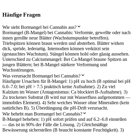
Häufige Fragen
Wie sieht Bormangel bei Cannabis aus?
Bormangel (B-Mangel) bei Cannabis: Verformte, gewellte oder nach
innen gerollte neue Blätter (Wachstumspunkte betroffen).
Triebspitzen können braun werden und absterben. Blätter wirken
dick, spröde, lederartig. Internodien können verkürzt sein
(gestauchtes Wachstum). Stängel können hohl oder glasig aussehen.
Unterschied zu Calciummangel: Bei Ca-Mangel braune Spitzen an
jungen Blättern; bei B-Mangel stärkere Verformung und
Wuchsstörungen.
Was verursacht Bormangel bei Cannabis?
Häufigste Ursachen für B-Mangel: 1) pH zu hoch (B optimal bei pH
6.0–7.0; bei pH > 7.5 praktisch keine Aufnahme). 2) Zu viel
Kalzium im Wasser (Antagonismus: Ca blockiert B-Aufnahme). 3)
Zu trockenes Substrat (B wird nur mit Wasserfluss aufgenommen —
immobiles Element). 4) Sehr weiches Wasser ohne Mineralien (kein
natürliches B). 5) Überdüngung die pH-Drift verursacht.
Wie behebt man Bormangel bei Cannabis?
B-Mangel beheben: 1) pH sofort prüfen und auf 6.2–6.8 einstellen
— das ist in 90% der Fälle die Lösung. 2) Gleichmäßige
Bewässerung sicherstellen (B braucht konstante Feuchtigkeit). 3)