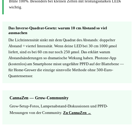
Blüte 100%. Besonders bei kleinen Zelten mit leistungsstarken LEDs
wichtig.
Das Inverse-Quadrat-Gesetz: warum 10 cm Abstand so viel
ausmachen
Die Lichtintensität sinkt mit dem Quadrat des Abstands: doppelter
Abstand = viertel Intensität. Wenn deine LED bei 30 cm 1000 µmol
liefert, sind es bei 60 cm nur noch 250 µmol. Das erklärt warum
Abstandsänderungen so dramatische Wirkung haben. Photone-App
(kostenlos) am Smartphone misst ungefähre PPFD auf der Blattebene —
für Home-Grower die einzige sinnvolle Methode ohne 500-Euro-
Quantensensor.
CannaZen — Grow-Community
Grow-Setup-Fotos, Lampenabstand-Diskussionen und PPFD-
Messungen von der Community.
Zu CannaZen →