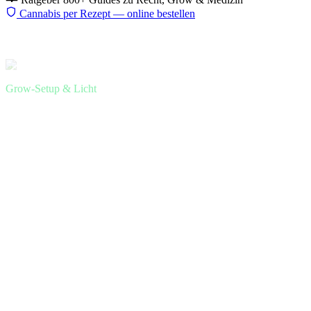
Cannabis per Rezept — online bestellen
Start
Ratgeber
Grow-Setup
Lampenabstand
Grow-Setup & Licht
LED & HPS Lampenabstand
Cannabis: optimale Höhe für jede
Phase — Hitzestress und Light
Bleaching vermeiden
Zu nah = Hitzestress oder Light Bleaching. Zu weit = Streckung
und verschwendete Lichtenergie. Das Inverse-Quadrat-Gesetz
erklärt warum 10 cm mehr Abstand die Lichtintensität halbiert.