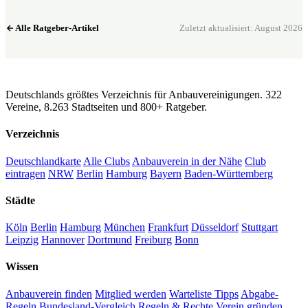
Alle Ratgeber-Artikel
Zuletzt aktualisiert: August 2026
CannaSocialClub.de
Deutschlands größtes Verzeichnis für Anbauvereinigungen. 322
Vereine, 8.263 Stadtseiten und 800+ Ratgeber.
Verzeichnis
Deutschlandkarte
Alle Clubs
Anbauverein in der Nähe
Club
eintragen
NRW
Berlin
Hamburg
Bayern
Baden-Württemberg
Städte
Köln
Berlin
Hamburg
München
Frankfurt
Düsseldorf
Stuttgart
Leipzig
Hannover
Dortmund
Freiburg
Bonn
Wissen
Anbauverein finden
Mitglied werden
Warteliste Tipps
Abgabe-
Regeln
Bundesland-Vergleich
Regeln & Rechte
Verein gründen