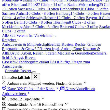
Nordrhein-Westfalen
87 Clubs · 40 offen
Niedersachsen
55 Clubs · 29
offen
Rheinland-Pfalz
27 Clubs · 14 offen
Baden-Württemberg
25 Clu
· 11 offen
Sachsen
17 Clubs · 9 offen
Brandenburg
16 Clubs · 9 offen
Sachsen-Anhalt
16 Clubs · 8 offen
Hamburg
14 Clubs · 6 offen
Hesse
Clubs · 4 offen
Schleswig-Holstein
12 Clubs · 7 offen
Bayern
10 Clubs
5 offen
Berlin
10 Clubs · 8 offen
Thüringen
8 Clubs · 3 offen
Mecklenburg-Vorp.
5 Clubs · 3 offen
Bremen
4 Clubs · 3 offen
Saarla
Clubs · 2 offen
Alle 322 Vereine im Verzeichnis →
Ratgeber
Anbauverein & Mitgliedschaft
Beitritt, Kosten, Rechte, Gründen
Eigenanbau & Grow
3 Pflanzen legal, Anbau, Ernte
Konsum &
Alltag
Auto, Arbeit, Reisen, Strafen
Medizin & Gesundheit
Schmerz,
Schlaf, Angst, Rezept
Glossar
42 Fachbegriffe erklärt
FAQ
Häufige Fragen zum
Anbauverein
Cannabis Rezept
Canna
SocialClub
Anbauverein
Mitglied werden, Finden, Gründen
Karte
322 Clubs auf der Karte
News
Aktuelles zu
Anbauvereinen
Städte
12 Top-Städte
Bundesländer
Alle 16 Bundesländer
Ratgeber
800+ Guides zu Recht, Grow & Medizin