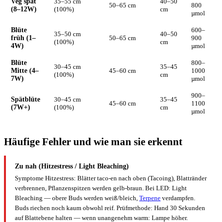
Veg spät
35–55 cm
40–50
50–65 cm
800
(8–12W)
(100%)
cm
µmol
Blüte
600–
35–50 cm
40–50
früh (1–
50–65 cm
900
(100%)
cm
4W)
µmol
Blüte
800–
30–45 cm
35–45
Mitte (4–
45–60 cm
1000
(100%)
cm
7W)
µmol
900–
Spätblüte
30–45 cm
35–45
45–60 cm
1100
(7W+)
(100%)
cm
µmol
Häufige Fehler und wie man sie erkennt
Zu nah (Hitzestress / Light Bleaching)
Symptome Hitzestress: Blätter taco-en nach oben (Tacoing), Blattränder
verbrennen, Pflanzenspitzen werden gelb-braun. Bei LED: Light
Bleaching — obere Buds werden weiß/bleich,
Terpene
verdampfen.
Buds riechen noch kaum obwohl reif. Prüfmethode: Hand 30 Sekunden
auf Blattebene halten — wenn unangenehm warm: Lampe höher.