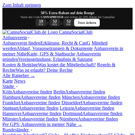
Zum Inhalt springen
50% Extra Rabatt auf dein Rezept
Nutze den Code
CANNAPREIS50
und sichere dir 50% Rabatt bei CannaZen
19
52
52
:
:
Jetzt sichern
STD
MIN
SEK
Canna
SocialClub
Anbauverein
Anbauverein finden
Erklärung, Recht & CanG
Mitglied
werden
Ablauf, Voraussetzungen & Dokumente
Anbauverein in
meiner Nähe
Karte, GPS & Stadtsuche
Anbauverein
gründen
Vereinsgründung, Erlaubnis & Satzung
Kosten & Beiträge
Was kostet die Mitgliedschaft?
Regeln &
Rechte
Was ist erlaubt? Deine Rechte
Alle Ratgeber →
Karte
News
Städte
Köln
Anbauvereine finden
Berlin
Anbauvereine finden
Hamburg
Anbauvereine finden
München
Anbauvereine finden
Frankfurt
Anbauvereine finden
Düsseldorf
Anbauvereine finden
Stuttgart
Anbauvereine finden
Leipzig
Anbauvereine finden
Hannover
Anbauvereine finden
Dortmund
Anbauvereine finden
Münster
Anbauvereine finden
Nürnberg
Anbauvereine finden
Per GPS: Anbauverein in meiner Nähe →
Bundesländer