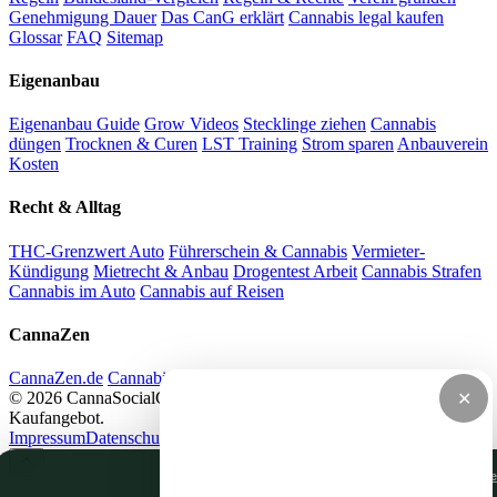
Genehmigung Dauer
Das CanG erklärt
Cannabis legal kaufen
Glossar
FAQ
Sitemap
Eigenanbau
Eigenanbau Guide
Grow Videos
Stecklinge ziehen
Cannabis
düngen
Trocknen & Curen
LST Training
Strom sparen
Anbauverein
Kosten
Recht & Alltag
THC-Grenzwert Auto
Führerschein & Cannabis
Vermieter-
Kündigung
Mietrecht & Anbau
Drogentest Arbeit
Cannabis Strafen
Cannabis im Auto
Cannabis auf Reisen
CannaZen
CannaZen.de
Cannabis per Rezept
Impressum
Datenschutz
© 2026 CannaSocialClub.de — Alle Angaben ohne Gewähr. Kein
✕
Kaufangebot.
Impressum
Datenschutz
Nur notwendige Cooki