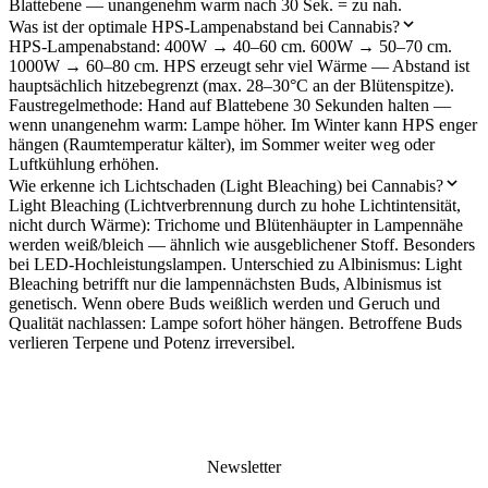
Blattebene — unangenehm warm nach 30 Sek. = zu nah.
Was ist der optimale HPS-Lampenabstand bei Cannabis?
HPS-Lampenabstand: 400W → 40–60 cm. 600W → 50–70 cm.
1000W → 60–80 cm. HPS erzeugt sehr viel Wärme — Abstand ist
hauptsächlich hitzebegrenzt (max. 28–30°C an der Blütenspitze).
Faustregelmethode: Hand auf Blattebene 30 Sekunden halten —
wenn unangenehm warm: Lampe höher. Im Winter kann HPS enger
hängen (Raumtemperatur kälter), im Sommer weiter weg oder
Luftkühlung erhöhen.
Wie erkenne ich Lichtschaden (Light Bleaching) bei Cannabis?
Light Bleaching (Lichtverbrennung durch zu hohe Lichtintensität,
nicht durch Wärme): Trichome und Blütenhäupter in Lampennähe
werden weiß/bleich — ähnlich wie ausgeblichener Stoff. Besonders
bei LED-Hochleistungslampen. Unterschied zu Albinismus: Light
Bleaching betrifft nur die lampennächsten Buds, Albinismus ist
genetisch. Wenn obere Buds weißlich werden und Geruch und
Qualität nachlassen: Lampe sofort höher hängen. Betroffene Buds
verlieren Terpene und Potenz irreversibel.
Newsletter