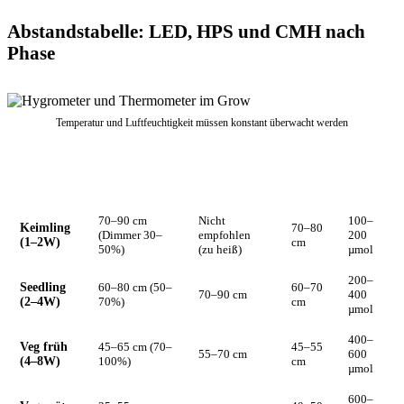
Abstandstabelle: LED, HPS und CMH nach
Phase
Temperatur und Luftfeuchtigkeit müssen konstant überwacht werden
LED (Marke,
CMH
Ziel-
Phase
HPS 600W
600W eq.)
315W
PPFD
70–90 cm
Nicht
100–
Keimling
70–80
(Dimmer 30–
empfohlen
200
(1–2W)
cm
50%)
(zu heiß)
µmol
200–
Seedling
60–80 cm (50–
60–70
70–90 cm
400
(2–4W)
70%)
cm
µmol
400–
Veg früh
45–65 cm (70–
45–55
55–70 cm
600
(4–8W)
100%)
cm
µmol
600–