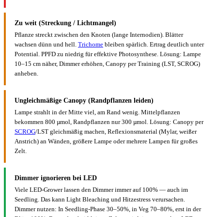
Zu weit (Streckung / Lichtmangel)
Pflanze streckt zwischen den Knoten (lange Internodien). Blätter
wachsen dünn und hell.
Trichome
bleiben spärlich. Ertrag deutlich unter
Potential. PPFD zu niedrig für effektive Photosynthese. Lösung: Lampe
10–15 cm näher, Dimmer erhöhen, Canopy per Training (LST, SCROG)
anheben.
Ungleichmäßige Canopy (Randpflanzen leiden)
Lampe strahlt in der Mitte viel, am Rand wenig. Mittelpflanzen
bekommen 800 µmol, Randpflanzen nur 300 µmol. Lösung: Canopy per
SCROG
/LST gleichmäßig machen, Reflexionsmaterial (Mylar, weißer
Anstrich) an Wänden, größere Lampe oder mehrere Lampen für großes
Zelt.
Dimmer ignorieren bei LED
Viele LED-Grower lassen den Dimmer immer auf 100% — auch im
Seedling. Das kann Light Bleaching und Hitzestress verursachen.
Dimmer nutzen: In Seedling-Phase 30–50%, in Veg 70–80%, erst in der