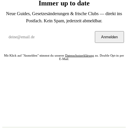
Immer up to date
Neue Guides, Gesetzesänderungen & frische Clubs — direkt ins
Postfach. Kein Spam, jederzeit abmeldbar.
Anmelden
Mit Klick auf "Anmelden" stimmst du unserer
Datenschutzerklärung
zu. Double Opt-in per
E-Mail.
Bereit? Jetzt Club in deiner Nähe finden.
Alle 322 Clubs auf einer Karte — kostenlos, kein Account nötig.
Club in meiner Nähe →