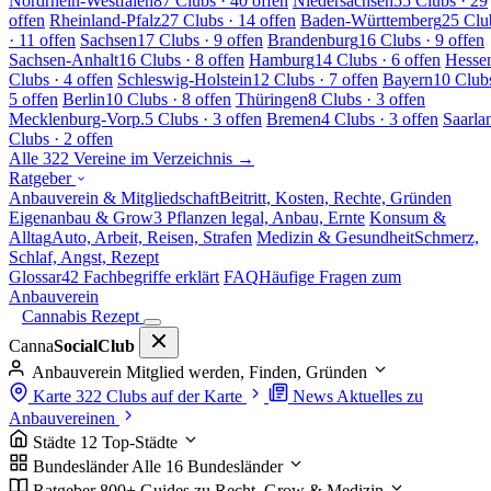
Nordrhein-Westfalen
87 Clubs · 40 offen
Niedersachsen
55 Clubs · 29
offen
Rheinland-Pfalz
27 Clubs · 14 offen
Baden-Württemberg
25 Clu
· 11 offen
Sachsen
17 Clubs · 9 offen
Brandenburg
16 Clubs · 9 offen
Sachsen-Anhalt
16 Clubs · 8 offen
Hamburg
14 Clubs · 6 offen
Hesse
Clubs · 4 offen
Schleswig-Holstein
12 Clubs · 7 offen
Bayern
10 Clubs
5 offen
Berlin
10 Clubs · 8 offen
Thüringen
8 Clubs · 3 offen
Mecklenburg-Vorp.
5 Clubs · 3 offen
Bremen
4 Clubs · 3 offen
Saarla
Clubs · 2 offen
Alle 322 Vereine im Verzeichnis →
Ratgeber
Anbauverein & Mitgliedschaft
Beitritt, Kosten, Rechte, Gründen
Eigenanbau & Grow
3 Pflanzen legal, Anbau, Ernte
Konsum &
Alltag
Auto, Arbeit, Reisen, Strafen
Medizin & Gesundheit
Schmerz,
Schlaf, Angst, Rezept
Glossar
42 Fachbegriffe erklärt
FAQ
Häufige Fragen zum
Anbauverein
Cannabis Rezept
Canna
SocialClub
Anbauverein
Mitglied werden, Finden, Gründen
Karte
322 Clubs auf der Karte
News
Aktuelles zu
Anbauvereinen
Städte
12 Top-Städte
Bundesländer
Alle 16 Bundesländer
Ratgeber
800+ Guides zu Recht, Grow & Medizin