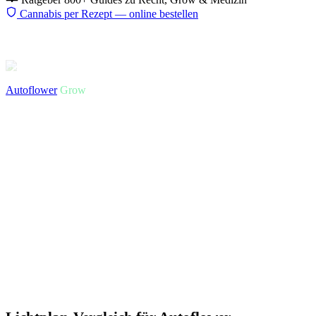
Cannabis per Rezept — online bestellen
Start
Ratgeber
Eigenanbau
Lichtplan Autoflower
Autoflower
Grow
Lichtplan Autoflower: 20/4 vs.
18/6 vs. 24/0 — Ertrag, Strom und
Pflanzengesundheit im Vergleich
Autoflower brauchen keine bestimmte Lichtperiode zum Blühen —
aber das bedeutet nicht, dass alle Lichtpläne gleich sind. Der
Unterschied zwischen 18/6 und 24/0 ist kleiner als du denkst.