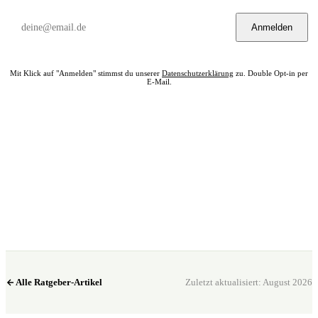
Anmelden
Mit Klick auf "Anmelden" stimmst du unserer
Datenschutzerklärung
zu. Double Opt-in per
E-Mail.
Bereit? Jetzt Club in deiner Nähe finden.
Alle 322 Clubs auf einer Karte — kostenlos, kein Account nötig.
Club in meiner Nähe →
Alle Ratgeber-Artikel
Zuletzt aktualisiert: August 2026