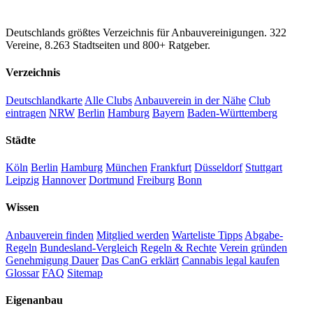
CannaSocialClub.de
Deutschlands größtes Verzeichnis für Anbauvereinigungen. 322
Vereine, 8.263 Stadtseiten und 800+ Ratgeber.
Verzeichnis
Deutschlandkarte
Alle Clubs
Anbauverein in der Nähe
Club
eintragen
NRW
Berlin
Hamburg
Bayern
Baden-Württemberg
Städte
Köln
Berlin
Hamburg
München
Frankfurt
Düsseldorf
Stuttgart
Leipzig
Hannover
Dortmund
Freiburg
Bonn
Wissen
Anbauverein finden
Mitglied werden
Warteliste Tipps
Abgabe-
Regeln
Bundesland-Vergleich
Regeln & Rechte
Verein gründen
Genehmigung Dauer
Das CanG erklärt
Cannabis legal kaufen
Glossar
FAQ
Sitemap
Eigenanbau