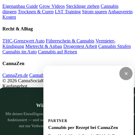
Eigenanbau Guide
Grow Videos
Stecklinge ziehen
Cannabis
düngen
Trocknen & Curen
LST Training
Strom sparen
Anbauverein
Kosten
Recht & Alltag
THC-Grenzwert Auto
Führerschein & Cannabis
Vermieter-
Kündigung
Mietrecht & Anbau
Drogentest Arbeit
Cannabis Strafen
Cannabis im Auto
Cannabis auf Reisen
CannaZen
✕
CannaZen.de
Cannabis per Rezept
Impressum
Datenschutz
© 2026 CannaSocialClub.de — Alle Angaben ohne Gewähr. Kein
Kaufangebot.
Impressum
Datenschutz
Nur notwendige Cooki
Wir haben da ein paar Cookies
Mit deiner Einwilligung nutzen wir Google Analytics, um zu sehen, was hier gu
funktioniert — und was wir noch besser machen können. Nichts Persönliches,
PARTNER
nur zur Verbesserung. Mehr dazu in der
Datenschutzerklärung
.
Cannabis per Rezept bei CannaZen