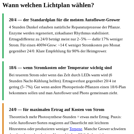
Wann welchen Lichtplan wählen?
20/4 — der Standardplan für die meisten Autoflower-Grower
4 Stunden Dunkel erlauben natürliche Reparaturprozesse der Pflanze.
Enzyme werden regeneriert, zirkadianer Rhythmus stabilisiert.
Ertragsdifferenz zu 24/0 beträgt meist nur 2–5% — dafür 17% weniger
Strom. Für einen 400W-Grow: ~14 € weniger Stromkosten pro Monat
gegenüber 24/0. Klare Empfehlung für 90% der Heimgrower.
18/6 — wenn Stromkosten oder Temperatur wichtig sind
Bei teuerem Strom oder wenn das Zelt durch LEDs warm wird (6
Stunden Nacht-Kühlung helfen). Ertragsverlust gegenüber 20/4 ist
gering (5–7%). Gut wenn andere Photoperiode-Pflanzen einen 18/6-Plan
bekommen sollen und man Autoflower und Photo gemeinsam zieht.
24/0 — für maximalen Ertrag auf Kosten von Strom
Theoretisch mehr Photosynthese-Stunden = etwas mehr Ertrag. Praxis:
viele Autoflower-Sorten reagieren auf Dauerlicht mit leichtem
Hitzestress oder produzieren weniger
Terpene
. Manche Grower schwören