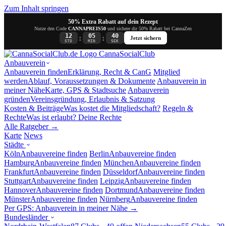
Zum Inhalt springen
50% Extra Rabatt auf dein Rezept
Nutze den Code
CANNAPREIS50
und sichere dir 50% Rabatt bei CannaZen
12
05
40
:
:
Jetzt sichern
STD
MIN
SEK
Canna
SocialClub
Anbauverein
Anbauverein finden
Erklärung, Recht & CanG
Mitglied
werden
Ablauf, Voraussetzungen & Dokumente
Anbauverein in
meiner Nähe
Karte, GPS & Stadtsuche
Anbauverein
gründen
Vereinsgründung, Erlaubnis & Satzung
Kosten & Beiträge
Was kostet die Mitgliedschaft?
Regeln &
Rechte
Was ist erlaubt? Deine Rechte
Alle Ratgeber →
Karte
News
Städte
Köln
Anbauvereine finden
Berlin
Anbauvereine finden
Hamburg
Anbauvereine finden
München
Anbauvereine finden
Frankfurt
Anbauvereine finden
Düsseldorf
Anbauvereine finden
Stuttgart
Anbauvereine finden
Leipzig
Anbauvereine finden
Hannover
Anbauvereine finden
Dortmund
Anbauvereine finden
Münster
Anbauvereine finden
Nürnberg
Anbauvereine finden
Per GPS: Anbauverein in meiner Nähe →
Bundesländer