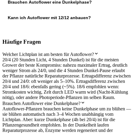
Brauchen Autoflower eine Dunkelphase?
Kann ich Autoflower mit 12/12 anbauen?
Häufige Fragen
Welcher Lichtplan ist am besten für Autoflower?
20/4 (20 Stunden Licht, 4 Stunden Dunkel) ist für die meisten
Grower der beste Kompromiss: nahezu maximaler Ertrag, deutlich
weniger Strom als 24/0, und die 4 Stunden Dunkel-Pause erlaubt
der Pflanze natürliche Reparaturprozesse. Ertragsdifferenz zwischen
20/4 und 24/0: oft weniger als 5–10%. Ertragsdifferenz zwischen
20/4 und 18/6: ebenfalls gering (~5%). 18/6 empfohlen wenn:
Stromkosten wichtig, Zelt durch LED warm wird (Nacht-Kühlung
nötig), oder andere Photoperiode-Pflanzen im selben Raum.
Brauchen Autoflower eine Dunkelphase?
Autoflower-Pflanzen brauchen keine Dunkelphase um zu blühen —
sie blühen automatisch nach 3–4 Wochen unabhängig vom
Lichtplan. Aber: kurze Dunkelphase (4h bei 20/4) ist für die
Pflanzengesundheit empfohlen. In der Dunkelheit laufen
Reparaturprozesse ab, Enzyme werden regeneriert und der