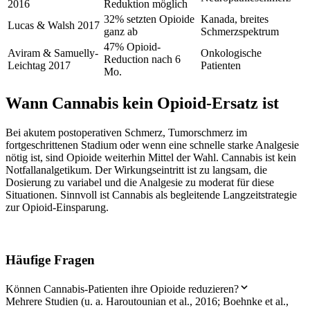
2016
Reduktion möglich
32% setzten Opioide
Kanada, breites
Lucas & Walsh 2017
ganz ab
Schmerzspektrum
47% Opioid-
Aviram & Samuelly-
Onkologische
Reduction nach 6
Leichtag 2017
Patienten
Mo.
Wann Cannabis kein Opioid-Ersatz ist
Bei akutem postoperativen Schmerz, Tumorschmerz im
fortgeschrittenen Stadium oder wenn eine schnelle starke Analgesie
nötig ist, sind Opioide weiterhin Mittel der Wahl. Cannabis ist kein
Notfallanalgetikum. Der Wirkungseintritt ist zu langsam, die
Dosierung zu variabel und die Analgesie zu moderat für diese
Situationen. Sinnvoll ist Cannabis als begleitende Langzeitstrategie
zur Opioid-Einsparung.
Häufige Fragen
Können Cannabis-Patienten ihre Opioide reduzieren?
Mehrere Studien (u. a. Haroutounian et al., 2016; Boehnke et al.,