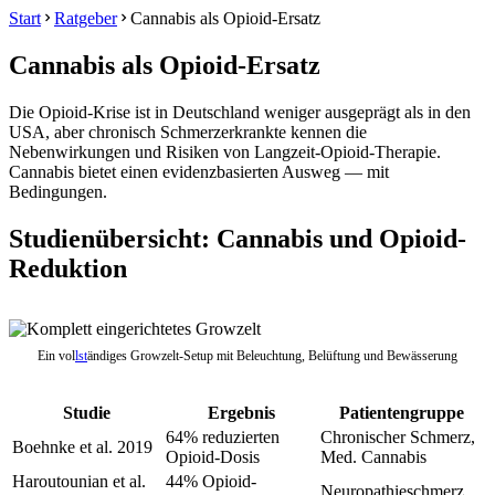
Start
Ratgeber
Cannabis als Opioid-Ersatz
Cannabis als Opioid-Ersatz
Die Opioid-Krise ist in Deutschland weniger ausgeprägt als in den
USA, aber chronisch Schmerzerkrankte kennen die
Nebenwirkungen und Risiken von Langzeit-Opioid-Therapie.
Cannabis bietet einen evidenzbasierten Ausweg — mit
Bedingungen.
Studienübersicht: Cannabis und Opioid-
Reduktion
Ein vol
lst
ändiges Growzelt-Setup mit Beleuchtung, Belüftung und Bewässerung
Studie
Ergebnis
Patientengruppe
64% reduzierten
Chronischer Schmerz,
Boehnke et al. 2019
Opioid-Dosis
Med. Cannabis
Haroutounian et al.
44% Opioid-
Neuropathieschmerz