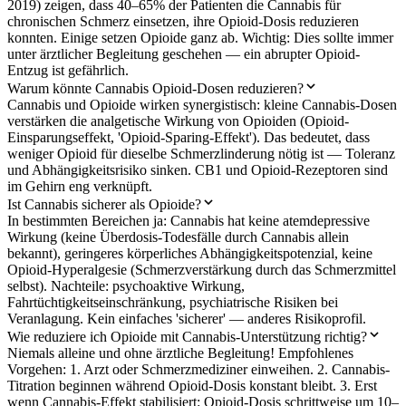
2019) zeigen, dass 40–65% der Patienten die Cannabis für
chronischen Schmerz einsetzen, ihre Opioid-Dosis reduzieren
konnten. Einige setzen Opioide ganz ab. Wichtig: Dies sollte immer
unter ärztlicher Begleitung geschehen — ein abrupter Opioid-
Entzug ist gefährlich.
Warum könnte Cannabis Opioid-Dosen reduzieren?
Cannabis und Opioide wirken synergistisch: kleine Cannabis-Dosen
verstärken die analgetische Wirkung von Opioiden (Opioid-
Einsparungseffekt, 'Opioid-Sparing-Effekt'). Das bedeutet, dass
weniger Opioid für dieselbe Schmerzlinderung nötig ist — Toleranz
und Abhängigkeitsrisiko sinken. CB1 und Opioid-Rezeptoren sind
im Gehirn eng verknüpft.
Ist Cannabis sicherer als Opioide?
In bestimmten Bereichen ja: Cannabis hat keine atemdepressive
Wirkung (keine Überdosis-Todesfälle durch Cannabis allein
bekannt), geringeres körperliches Abhängigkeitspotenzial, keine
Opioid-Hyperalgesie (Schmerzverstärkung durch das Schmerzmittel
selbst). Nachteile: psychoaktive Wirkung,
Fahrtüchtigkeitseinschränkung, psychiatrische Risiken bei
Veranlagung. Kein einfaches 'sicherer' — anderes Risikoprofil.
Wie reduziere ich Opioide mit Cannabis-Unterstützung richtig?
Niemals alleine und ohne ärztliche Begleitung! Empfohlenes
Vorgehen: 1. Arzt oder Schmerzmediziner einweihen. 2. Cannabis-
Titration beginnen während Opioid-Dosis konstant bleibt. 3. Erst
wenn Cannabis-Effekt stabilisiert: Opioid-Dosis schrittweise um 10–