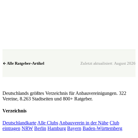
Bereit? Jetzt Club in deiner Nähe finden.
Alle 322 Clubs auf einer Karte — kostenlos, kein Account nötig.
Club in meiner Nähe →
Alle Ratgeber-Artikel
Zuletzt aktualisiert: August 2026
CannaSocialClub.de
Deutschlands größtes Verzeichnis für Anbauvereinigungen. 322
Vereine, 8.263 Stadtseiten und 800+ Ratgeber.
Verzeichnis
Deutschlandkarte
Alle Clubs
Anbauverein in der Nähe
Club
eintragen
NRW
Berlin
Hamburg
Bayern
Baden-Württemberg