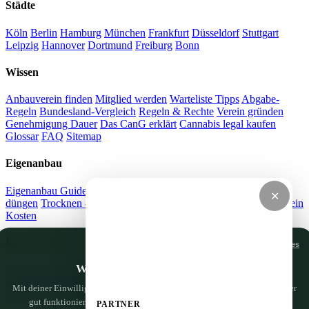
Städte
Köln
Berlin
Hamburg
München
Frankfurt
Düsseldorf
Stuttgart
Leipzig
Hannover
Dortmund
Freiburg
Bonn
Wissen
Anbauverein finden
Mitglied werden
Warteliste Tipps
Abgabe-
Regeln
Bundesland-Vergleich
Regeln & Rechte
Verein gründen
Genehmigung Dauer
Das CanG erklärt
Cannabis legal kaufen
Glossar
FAQ
Sitemap
Eigenanbau
Eigenanbau Guide
Grow Videos
Stecklinge ziehen
Cannabis
✕
düngen
Trocknen & Curen
LST Training
Strom sparen
Anbauverein
Kosten
Recht & Alltag
Nur notwendige Cookies
Wir haben da ein paar Cookies
THC-Grenzwert Auto
Führerschein & Cannabis
Vermieter-
Kündigung
Mietrecht & Anbau
Drogentest Arbeit
Cannabis Strafen
Mit deiner Einwilligung nutzen wir Google Analytics, um zu sehen, was hier
Cannabis im Auto
Cannabis auf Reisen
gut funktioniert — und was wir noch besser machen können. Nichts
PARTNER