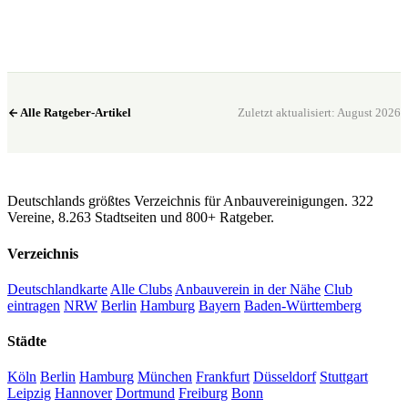
Club in meiner Nähe →
Alle Ratgeber-Artikel
Zuletzt aktualisiert: August 2026
CannaSocialClub.de
Deutschlands größtes Verzeichnis für Anbauvereinigungen. 322
Vereine, 8.263 Stadtseiten und 800+ Ratgeber.
Verzeichnis
Deutschlandkarte
Alle Clubs
Anbauverein in der Nähe
Club
eintragen
NRW
Berlin
Hamburg
Bayern
Baden-Württemberg
Städte
Köln
Berlin
Hamburg
München
Frankfurt
Düsseldorf
Stuttgart
Leipzig
Hannover
Dortmund
Freiburg
Bonn