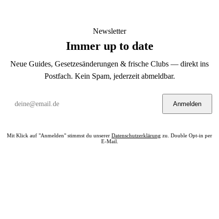
Newsletter
Immer up to date
Neue Guides, Gesetzesänderungen & frische Clubs — direkt ins
Postfach. Kein Spam, jederzeit abmeldbar.
Anmelden
Mit Klick auf "Anmelden" stimmst du unserer
Datenschutzerklärung
zu. Double Opt-in per
E-Mail.
Bereit? Jetzt Club in deiner Nähe finden.
Alle 322 Clubs auf einer Karte — kostenlos, kein Account nötig.