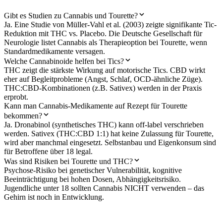
Gibt es Studien zu Cannabis und Tourette?
Ja. Eine Studie von Müller-Vahl et al. (2003) zeigte signifikante Tic-
Reduktion mit THC vs. Placebo. Die Deutsche Gesellschaft für
Neurologie listet Cannabis als Therapieoption bei Tourette, wenn
Standardmedikamente versagen.
Welche Cannabinoide helfen bei Tics?
THC zeigt die stärkste Wirkung auf motorische Tics. CBD wirkt
eher auf Begleitprobleme (Angst, Schlaf, OCD-ähnliche Züge).
THC:CBD-Kombinationen (z.B. Sativex) werden in der Praxis
erprobt.
Kann man Cannabis-Medikamente auf Rezept für Tourette
bekommen?
Ja. Dronabinol (synthetisches THC) kann off-label verschrieben
werden. Sativex (THC:CBD 1:1) hat keine Zulassung für Tourette,
wird aber manchmal eingesetzt. Selbstanbau und Eigenkonsum sind
für Betroffene über 18 legal.
Was sind Risiken bei Tourette und THC?
Psychose-Risiko bei genetischer Vulnerabilität, kognitive
Beeinträchtigung bei hohen Dosen, Abhängigkeitsrisiko.
Jugendliche unter 18 sollten Cannabis NICHT verwenden – das
Gehirn ist noch in Entwicklung.