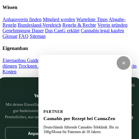
Wissen
Anbauverein finden
Mitglied werden
Warteliste Tipps
Abgabe-
Regeln
Bundesland-Vergleich
Regeln & Rechte
Verein gründen
Genehmigung Dauer
Das CanG erklärt
Cannabis legal kaufen
Glossar
FAQ
Sitemap
Eigenanbau
Eigenanbau Guide
Grow Videos
Stecklinge ziehen
Cannabis
✕
düngen
Trocknen & Curen
LST Training
Strom sparen
Anbauverein
Kosten
Recht & Alltag
Nur notwendige Cookies
Wir haben da ein paar Cookies
THC-Grenzwert Auto
Führerschein & Cannabis
Vermieter-
Kündigung
Mietrecht & Anbau
Drogentest Arbeit
Cannabis Strafen
Mit deiner Einwilligung nutzen wir Google Analytics, um zu sehen, was hier
Cannabis im Auto
Cannabis auf Reisen
gut funktioniert — und was wir noch besser machen können. Nichts
PARTNER
Persönliches, nur zur Verbesserung. Mehr dazu in der
Datenschutzerklärung
.
Cannabis per Rezept bei CannaZen
CannaZen
Deutschlands führende Cannabis-Teleklinik. Bis zu
CannaZen.de
Cannabis per Rezept
Impressum
Datenschutz
100g/Monat für Patienten ab 18 Jahren.
Anpassen
Geht klar
© 2026 CannaSocialClub.de — Alle Angaben ohne Gewähr. Kein