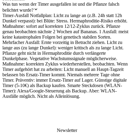
Was tun wenn der Timer ausgefallen ist und die Pflanze falsch
belichtet wurde?
Timer-Ausfall Notfallplan: Licht zu lange an (z.B. 24h statt 12h
Dunkel verpasst): bei Blüte: Stress. Hermaphroditie-Risiko erhöht.
Maßnahme: sofort auf korrekten 12/12-Zyklus zurück. Pflanze
genau beobachten nächste 2 Wochen auf Bananas. 1 Ausfall: meist
keine katastrophalen Folgen bei genetisch stabilen Sorten.
Mehrfacher Ausfall: Ernte vorzeitig in Betracht ziehen. Licht zu
lange aus (zu lange Dunkel): weniger kritisch als zu lange Licht.
Pflanze geht nicht in Hermaphroditie durch verlängerte
Dunkelphase. Vegetative Wachstumssignale möglicherweise.
Maßnahme: korrekten Zyklus wiederherstellen, beobachten. Wenn
Timer aufgehört hat zu arbeiten: Licht manuell an Haupt-Tagzeit
belassen bis Ersatz-Timer kommt. Niemals mehrere Tage ohne
Timer. Präventiv: immer Ersatz-Timer auf Lager. Günstige digitale
Timer (5-10€) als Backup kaufen. Smarte Steckdosen (WLAN-
Timer): Alexa/Google-Steuerung als Backup. Aber: WLAN-
Ausfälle möglich. Nicht als Alleinlösung.
Newsletter