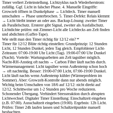
Timer verliert Zeiteinstellung. Lichtzyklus nach Wiederherstrom:
zufällig. Ggf. Licht in falscher Phase. 4. Manuelle Eingriffe:
Growzelt öffnen in Dunkelphase → Lichtleck. Timer manuell
umschalten → Phase unterbrochen. 5. Timer-Defekt: Relais klemmt
→ Licht bleibt immer an oder aus. Backup-Lösung: zweiter Timer
als Parallelschutz. Ersterer gibt Signal, zweiter als Ausfallschutz.
Lichtdichte prüfen: mit Zimmer-Licht alle Lichtlecks am Zelt finden
und abdichten (Gaffer-Tape).
Wie stellt man den Timer richtig für 12/12 ein?
Timer für 12/12 Blüte richtig einstellen: Grundprinzip: 12 Stunden
Licht, 12 Stunden Dunkel, jeden Tag gleich. Empfohlener Licht-
Zeitraum: 07:00-19:00 Uhr Licht (Tag). 19:00-07:00 Uhr Dunkel
(Nacht). Vorteile: Wartungsarbeiten am Zelt tagsüber möglich.
Nacht-RH-Anstieg oft nachts → Carbon Filter läuft nachts durch.
Wärmemanagement: Licht tagsüber wenn Außentemp schon hoch
→ oft nachteilig. Besser: 19:00-07:00 Licht, 07:00-19:00 Dunkel.
Licht läuft nachts wenn Außentemp kühler (Wärmeproblem im
Sommer). Aber: Growzelt-Kontrolle dann nur abends möglich.
Wichtig beim Umschalten von 18/6 auf 12/12: nicht direkt auf
12/12. Schrittweise um 1-2 Stunden pro Woche reduzieren.
Schonender Übergang. Verhindert Stressreaktion durch abrupten
Lichtwechsel. Digitaler Timer Einstellung: Einschaltzeit eingeben
(z.B. 07:00). Ausschaltzeit eingeben (19:00). Ergebnis: 12h Licht.
Prüfen: Timer 24h laufen lassen und Schaltzeitpunkte manuell
beobachten.