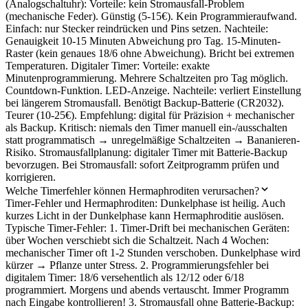
(Analogschaltuhr): Vorteile: kein Stromausfall-Problem
(mechanische Feder). Günstig (5-15€). Kein Programmieraufwand.
Einfach: nur Stecker reindrücken und Pins setzen. Nachteile:
Genauigkeit 10-15 Minuten Abweichung pro Tag. 15-Minuten-
Raster (kein genaues 18/6 ohne Abweichung). Bricht bei extremen
Temperaturen. Digitaler Timer: Vorteile: exakte
Minutenprogrammierung. Mehrere Schaltzeiten pro Tag möglich.
Countdown-Funktion. LED-Anzeige. Nachteile: verliert Einstellung
bei längerem Stromausfall. Benötigt Backup-Batterie (CR2032).
Teurer (10-25€). Empfehlung: digital für Präzision + mechanischer
als Backup. Kritisch: niemals den Timer manuell ein-/ausschalten
statt programmatisch → unregelmäßige Schaltzeiten → Bananieren-
Risiko. Stromausfallplanung: digitaler Timer mit Batterie-Backup
bevorzugen. Bei Stromausfall: sofort Zeitprogramm prüfen und
korrigieren.
Welche Timerfehler können Hermaphroditen verursachen?
Timer-Fehler und Hermaphroditen: Dunkelphase ist heilig. Auch
kurzes Licht in der Dunkelphase kann Hermaphroditie auslösen.
Typische Timer-Fehler: 1. Timer-Drift bei mechanischen Geräten:
über Wochen verschiebt sich die Schaltzeit. Nach 4 Wochen:
mechanischer Timer oft 1-2 Stunden verschoben. Dunkelphase wird
kürzer → Pflanze unter Stress. 2. Programmierungsfehler bei
digitalem Timer: 18/6 versehentlich als 12/12 oder 6/18
programmiert. Morgens und abends vertauscht. Immer Programm
nach Eingabe kontrollieren! 3. Stromausfall ohne Batterie-Backup: