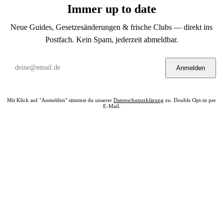
Immer up to date
Neue Guides, Gesetzesänderungen & frische Clubs — direkt ins
Postfach. Kein Spam, jederzeit abmeldbar.
Anmelden
Mit Klick auf "Anmelden" stimmst du unserer
Datenschutzerklärung
zu. Double Opt-in per
E-Mail.
Bereit? Jetzt Club in deiner Nähe finden.
Alle 322 Clubs auf einer Karte — kostenlos, kein Account nötig.
Club in meiner Nähe →