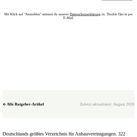
Mit Klick auf "Anmelden" stimmst du unserer
Datenschutzerklärung
zu. Double Opt-in per
E-Mail.
Bereit? Jetzt Club in deiner Nähe finden.
Alle 322 Clubs auf einer Karte — kostenlos, kein Account nötig.
Club in meiner Nähe →
Alle Ratgeber-Artikel
Zuletzt aktualisiert: August 2026
CannaSocialClub.de
Deutschlands größtes Verzeichnis für Anbauvereinigungen. 322