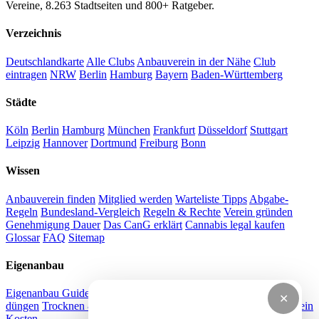
Vereine, 8.263 Stadtseiten und 800+ Ratgeber.
Verzeichnis
Deutschlandkarte
Alle Clubs
Anbauverein in der Nähe
Club
eintragen
NRW
Berlin
Hamburg
Bayern
Baden-Württemberg
Städte
Köln
Berlin
Hamburg
München
Frankfurt
Düsseldorf
Stuttgart
Leipzig
Hannover
Dortmund
Freiburg
Bonn
Wissen
Anbauverein finden
Mitglied werden
Warteliste Tipps
Abgabe-
Regeln
Bundesland-Vergleich
Regeln & Rechte
Verein gründen
Genehmigung Dauer
Das CanG erklärt
Cannabis legal kaufen
Glossar
FAQ
Sitemap
Eigenanbau
Eigenanbau Guide
Grow Videos
Stecklinge ziehen
Cannabis
✕
düngen
Trocknen & Curen
LST Training
Strom sparen
Anbauverein
Kosten