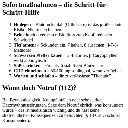
Sofortmaßnahmen – die Schritt-für-
Schritt-Hilfe
Hinlegen
– Blutdruckabfall (Orthostase) ist das größte akute
Risiko. Nie stehen bleiben.
Beine hoch
– verbessert Blutfluss zum Kopf, reduziert
Schwindel
Tief atmen:
4 Sekunden ein, 7 halten, 8 ausatmen (4-7-8-
Methode)
Schwarzen Pfeffer kauen
– 3-4 Körner, β-Caryophyllen
wirkt anxiolytisch
Süßes trinken
– Fruchtsaft stabilisiert Blutzucker
CBD einnehmen
– 50-100 mg sublingual, wenn verfügbar
Warten und schlafen
– die zuverlässigste "Therapie"
Wann doch Notruf (112)?
Bei Bewusstlosigkeit, Krampfanfällen oder sehr starken
Herzrhythmusstörungen. Sage dem Notruf ehrlich, was konsumiert
wurde – das ist medizinisch wichtig und du hast keine
strafrechtlichen Konsequenzen zu befürchten (§ 13 CanG schützt
Konsumenten).