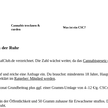
Cannabis trocknen &
Was ist ein CSC?
curden
n der Ruhr
lClub.de verzeichnet. Die Zahl wächst weiter, da das
Cannabisgesetz
f und reiche eine Anfrage ein. Du brauchst: mindestens 18 Jahre, Haup
erklärt im
Ratgeber: Mitglied werden
.
/Monat Grundbeitrag plus ggf. einer Gramm-Umlage von 4–12 €/g. CSC
in der Öffentlichkeit und 50 Gramm zuhause für Erwachsene straflos. 
aubt.