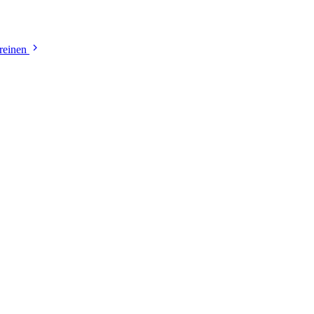
reinen
Mülheim an der Ruhr
 findest du