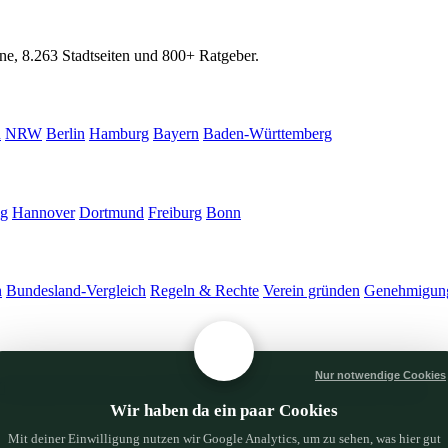
ne, 8.263 Stadtseiten und 800+ Ratgeber.
n
NRW
Berlin
Hamburg
Bayern
Baden-Württemberg
ig
Hannover
Dortmund
Freiburg
Bonn
n
Bundesland-Vergleich
Regeln & Rechte
Verein gründen
Genehmigun
Nur notwendige Cookies
Trocknen & Curen
LST Training
Strom sparen
Anbauverein Kosten
Wir haben da ein paar Cookies
Mit deiner Einwilligung nutzen wir Google Analytics, um zu sehen, was hier gut