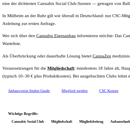
eine der dichtesten Cannabis Social Club-Szenen — getragen von Bal
In Mülheim an der Ruhr gilt wie überall in Deutschland: nur CSC-Mitgl
Anleitung zur ersten Anfrage.
Wer sich über den
Cannabis Eigenanbau
informieren möchte: Das CanG
Warteliste.
Als Überbrückung oder dauerhafte Lösung bietet
CannaZen
medizinis
Voraussetzungen für die
Mitgliedschaft
: mindestens 18 Jahre alt, Ha
(typisch 10–30 € plus Produktkosten). Bei ausgebuchten Clubs lohnt e
Anbauverein finden Guide
Mitglied werden
CSC Kosten
Wichtige Begriffe:
Cannabis Social Club
Mitgliedschaft
Mitgliedsbeitrag
Anbauerlaub