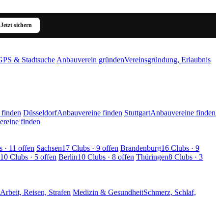
Jetzt sichern
GPS & Stadtsuche
Anbauverein gründen
Vereinsgründung, Erlaubnis
 finden
Düsseldorf
Anbauvereine finden
Stuttgart
Anbauvereine finden
reine finden
 · 11 offen
Sachsen
17 Clubs · 9 offen
Brandenburg
16 Clubs · 9
10 Clubs · 5 offen
Berlin
10 Clubs · 8 offen
Thüringen
8 Clubs · 3
Arbeit, Reisen, Strafen
Medizin & Gesundheit
Schmerz, Schlaf,