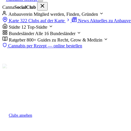
Canna
SocialClub
Anbauverein
Mitglied werden, Finden, Gründen
Karte
322 Clubs auf der Karte
News
Aktuelles zu Anbauve
Städte
12 Top-Städte
Bundesländer
Alle 16 Bundesländer
Ratgeber
800+ Guides zu Recht, Grow & Medizin
Cannabis per Rezept — online bestellen
Start
Clubs
Nordrhein-Westfalen
Mülheim an der Ruhr
Cannabis Social Club in 
Noch kein eingetragener Club in Mülheim an der Ruhr. Auf der Karte
Clubs in der Nähe.
Clubs ansehen
Karte öffnen