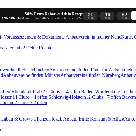
50% Extra Rabatt auf dein Rezept
21
16
01
:
:
CANNAPREIS50
und sichere dir 50% Rabatt bei CannaZen
STD
MIN
SEK
f, Voraussetzungen & Dokumente
Anbauverein in meiner Nähe
Karte, 
s ist erlaubt? Deine Rechte
vereine finden
München
Anbauvereine finden
Frankfurt
Anbauvereine
nd
Anbauvereine finden
Münster
Anbauvereine finden
Nürnberg
Anbauve
 offen
Rheinland-Pfalz
27 Clubs · 14 offen
Baden-Württemberg
25 Clubs
Hessen
14 Clubs · 4 offen
Schleswig-Holstein
12 Clubs · 7 offen
Bayern
aarland
2 Clubs · 2 offen
nanbau & Grow
3 Pflanzen legal, Anbau, Ernte
Konsum & Alltag
Auto, 
n