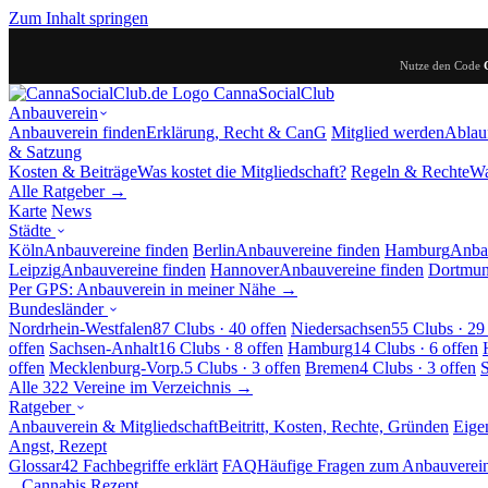
Zum Inhalt springen
Nutze den Code
Canna
SocialClub
Anbauverein
Anbauverein finden
Erklärung, Recht & CanG
Mitglied werden
Ablau
& Satzung
Kosten & Beiträge
Was kostet die Mitgliedschaft?
Regeln & Rechte
Wa
Alle Ratgeber →
Karte
News
Städte
Köln
Anbauvereine finden
Berlin
Anbauvereine finden
Hamburg
Anbau
Leipzig
Anbauvereine finden
Hannover
Anbauvereine finden
Dortmu
Per GPS: Anbauverein in meiner Nähe →
Bundesländer
Nordrhein-Westfalen
87 Clubs · 40 offen
Niedersachsen
55 Clubs · 29
offen
Sachsen-Anhalt
16 Clubs · 8 offen
Hamburg
14 Clubs · 6 offen
offen
Mecklenburg-Vorp.
5 Clubs · 3 offen
Bremen
4 Clubs · 3 offen
S
Alle 322 Vereine im Verzeichnis →
Ratgeber
Anbauverein & Mitgliedschaft
Beitritt, Kosten, Rechte, Gründen
Eige
Angst, Rezept
Glossar
42 Fachbegriffe erklärt
FAQ
Häufige Fragen zum Anbauverei
Cannabis Rezept