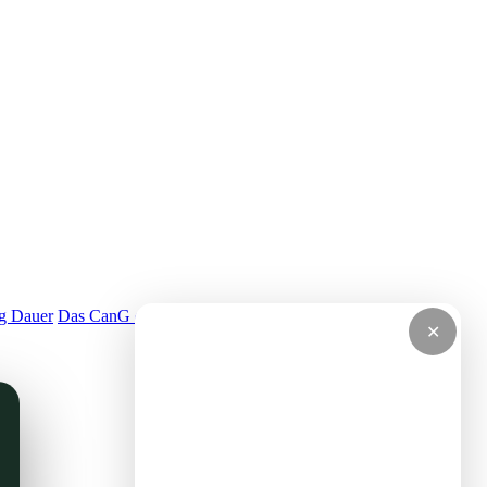
g Dauer
Das CanG erklärt
Cannabis legal kaufen
Glossar
FAQ
✕