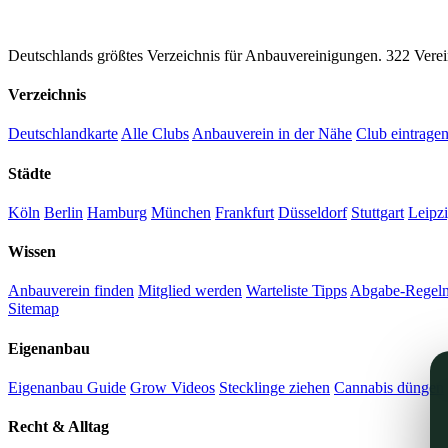
CannaSocialClub.de
Deutschlands größtes Verzeichnis für Anbauvereinigungen. 322 Verei
Verzeichnis
Deutschlandkarte
Alle Clubs
Anbauverein in der Nähe
Club eintrage
Städte
Köln
Berlin
Hamburg
München
Frankfurt
Düsseldorf
Stuttgart
Leipz
Wissen
Anbauverein finden
Mitglied werden
Warteliste Tipps
Abgabe-Regel
Sitemap
Eigenanbau
Eigenanbau Guide
Grow Videos
Stecklinge ziehen
Cannabis düngen
Recht & Alltag