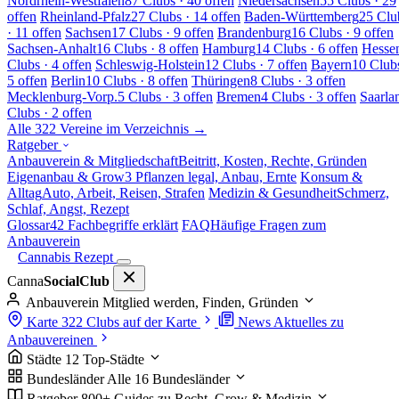
Nordrhein-Westfalen
87 Clubs · 40 offen
Niedersachsen
55 Clubs · 29
offen
Rheinland-Pfalz
27 Clubs · 14 offen
Baden-Württemberg
25 Clu
· 11 offen
Sachsen
17 Clubs · 9 offen
Brandenburg
16 Clubs · 9 offen
Sachsen-Anhalt
16 Clubs · 8 offen
Hamburg
14 Clubs · 6 offen
Hesse
Clubs · 4 offen
Schleswig-Holstein
12 Clubs · 7 offen
Bayern
10 Clubs
5 offen
Berlin
10 Clubs · 8 offen
Thüringen
8 Clubs · 3 offen
Mecklenburg-Vorp.
5 Clubs · 3 offen
Bremen
4 Clubs · 3 offen
Saarla
Clubs · 2 offen
Alle 322 Vereine im Verzeichnis →
Ratgeber
Anbauverein & Mitgliedschaft
Beitritt, Kosten, Rechte, Gründen
Eigenanbau & Grow
3 Pflanzen legal, Anbau, Ernte
Konsum &
Alltag
Auto, Arbeit, Reisen, Strafen
Medizin & Gesundheit
Schmerz,
Schlaf, Angst, Rezept
Glossar
42 Fachbegriffe erklärt
FAQ
Häufige Fragen zum
Anbauverein
Cannabis Rezept
Canna
SocialClub
Anbauverein
Mitglied werden, Finden, Gründen
Karte
322 Clubs auf der Karte
News
Aktuelles zu
Anbauvereinen
Städte
12 Top-Städte
Bundesländer
Alle 16 Bundesländer
Ratgeber
800+ Guides zu Recht, Grow & Medizin