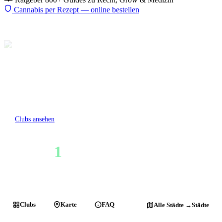
Cannabis per Rezept — online bestellen
Start
Clubs
Nordrhein-Westfalen
Oberhausen
Cannabis Social Club in Oberhausen
1 Anbauverein in Oberhausen — 1 nimmt aktuell neue Mitglieder
auf.
Clubs ansehen
Karte öffnen
1
1
CLUBS GESAMT
JETZT OFFEN
Clubs
Karte
FAQ
Alle Städte →
Städte