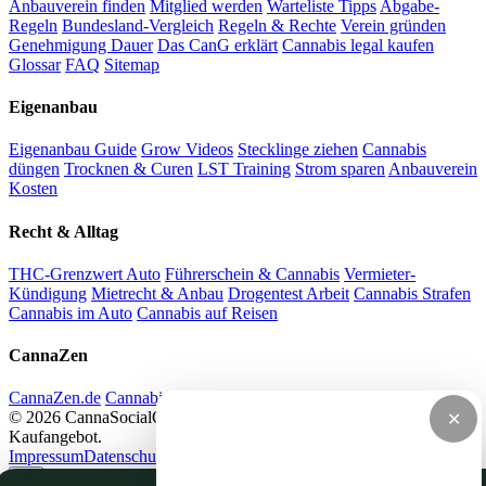
Anbauverein finden
Mitglied werden
Warteliste Tipps
Abgabe-
Regeln
Bundesland-Vergleich
Regeln & Rechte
Verein gründen
Genehmigung Dauer
Das CanG erklärt
Cannabis legal kaufen
Glossar
FAQ
Sitemap
Eigenanbau
Eigenanbau Guide
Grow Videos
Stecklinge ziehen
Cannabis
düngen
Trocknen & Curen
LST Training
Strom sparen
Anbauverein
Kosten
Recht & Alltag
THC-Grenzwert Auto
Führerschein & Cannabis
Vermieter-
Kündigung
Mietrecht & Anbau
Drogentest Arbeit
Cannabis Strafen
Cannabis im Auto
Cannabis auf Reisen
CannaZen
CannaZen.de
Cannabis per Rezept
Impressum
Datenschutz
© 2026 CannaSocialClub.de — Alle Angaben ohne Gewähr. Kein
✕
Kaufangebot.
Impressum
Datenschutz