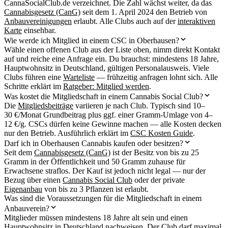
CannaSocialClub.de verzeichnet. Die Zahl wächst weiter, da das
Cannabisgesetz (CanG)
seit dem 1. April 2024 den Betrieb von
Anbauvereinigungen
erlaubt. Alle Clubs auch auf der
interaktiven
Karte
einsehbar.
Wie werde ich Mitglied in einem CSC in Oberhausen?
Wähle einen offenen Club aus der Liste oben, nimm direkt Kontakt
auf und reiche eine Anfrage ein. Du brauchst: mindestens 18 Jahre,
Hauptwohnsitz in Deutschland, gültigen Personalausweis. Viele
Clubs führen eine
Warteliste
— frühzeitig anfragen lohnt sich. Alle
Schritte erklärt im
Ratgeber: Mitglied werden
.
Was kostet die Mitgliedschaft in einem Cannabis Social Club?
Die
Mitgliedsbeiträge
variieren je nach Club. Typisch sind 10–
30 €/Monat Grundbeitrag plus ggf. einer Gramm-Umlage von 4–
12 €/g. CSCs dürfen keine Gewinne machen — alle Kosten decken
nur den Betrieb. Ausführlich erklärt im
CSC Kosten Guide
.
Darf ich in Oberhausen Cannabis kaufen oder besitzen?
Seit dem
Cannabisgesetz (CanG)
ist der Besitz von bis zu 25
Gramm in der Öffentlichkeit und 50 Gramm zuhause für
Erwachsene straflos. Der Kauf ist jedoch nicht legal — nur der
Bezug über einen
Cannabis Social Club
oder der private
Eigenanbau
von bis zu 3 Pflanzen ist erlaubt.
Was sind die Voraussetzungen für die Mitgliedschaft in einem
Anbauverein?
Mitglieder müssen mindestens 18 Jahre alt sein und einen
Hauptwohnsitz in Deutschland nachweisen. Der Club darf maximal