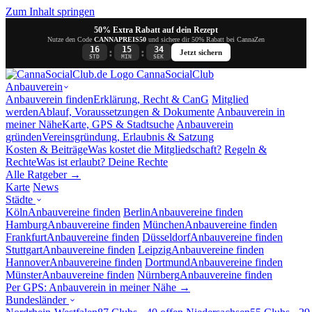
Zum Inhalt springen
50% Extra Rabatt auf dein Rezept
Nutze den Code
CANNAPREIS50
und sichere dir 50% Rabatt bei CannaZen
16
15
33
:
:
Jetzt sichern
STD
MIN
SEK
Canna
SocialClub
Anbauverein
Anbauverein finden
Erklärung, Recht & CanG
Mitglied
werden
Ablauf, Voraussetzungen & Dokumente
Anbauverein in
meiner Nähe
Karte, GPS & Stadtsuche
Anbauverein
gründen
Vereinsgründung, Erlaubnis & Satzung
Kosten & Beiträge
Was kostet die Mitgliedschaft?
Regeln &
Rechte
Was ist erlaubt? Deine Rechte
Alle Ratgeber →
Karte
News
Städte
Köln
Anbauvereine finden
Berlin
Anbauvereine finden
Hamburg
Anbauvereine finden
München
Anbauvereine finden
Frankfurt
Anbauvereine finden
Düsseldorf
Anbauvereine finden
Stuttgart
Anbauvereine finden
Leipzig
Anbauvereine finden
Hannover
Anbauvereine finden
Dortmund
Anbauvereine finden
Münster
Anbauvereine finden
Nürnberg
Anbauvereine finden
Per GPS: Anbauverein in meiner Nähe →
Bundesländer