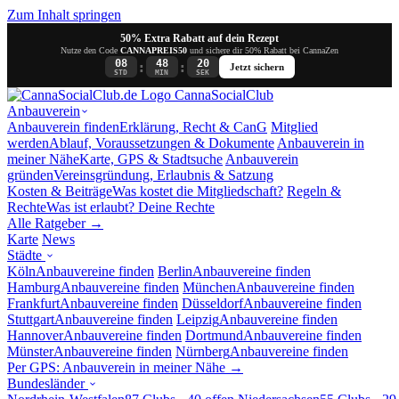
Zum Inhalt springen
50% Extra Rabatt auf dein Rezept
Nutze den Code
CANNAPREIS50
und sichere dir 50% Rabatt bei CannaZen
08
48
20
:
:
Jetzt sichern
STD
MIN
SEK
Canna
SocialClub
Anbauverein
Anbauverein finden
Erklärung, Recht & CanG
Mitglied
werden
Ablauf, Voraussetzungen & Dokumente
Anbauverein in
meiner Nähe
Karte, GPS & Stadtsuche
Anbauverein
gründen
Vereinsgründung, Erlaubnis & Satzung
Kosten & Beiträge
Was kostet die Mitgliedschaft?
Regeln &
Rechte
Was ist erlaubt? Deine Rechte
Alle Ratgeber →
Karte
News
Städte
Köln
Anbauvereine finden
Berlin
Anbauvereine finden
Hamburg
Anbauvereine finden
München
Anbauvereine finden
Frankfurt
Anbauvereine finden
Düsseldorf
Anbauvereine finden
Stuttgart
Anbauvereine finden
Leipzig
Anbauvereine finden
Hannover
Anbauvereine finden
Dortmund
Anbauvereine finden
Münster
Anbauvereine finden
Nürnberg
Anbauvereine finden
Per GPS: Anbauverein in meiner Nähe →
Bundesländer