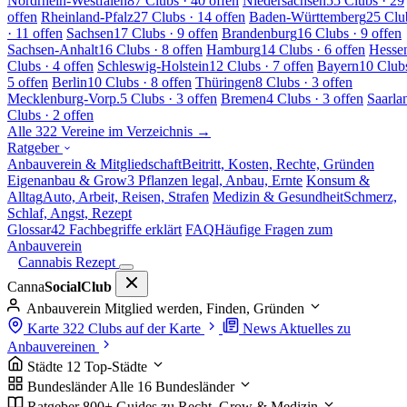
Nordrhein-Westfalen
87 Clubs · 40 offen
Niedersachsen
55 Clubs · 29
offen
Rheinland-Pfalz
27 Clubs · 14 offen
Baden-Württemberg
25 Clu
· 11 offen
Sachsen
17 Clubs · 9 offen
Brandenburg
16 Clubs · 9 offen
Sachsen-Anhalt
16 Clubs · 8 offen
Hamburg
14 Clubs · 6 offen
Hesse
Clubs · 4 offen
Schleswig-Holstein
12 Clubs · 7 offen
Bayern
10 Clubs
5 offen
Berlin
10 Clubs · 8 offen
Thüringen
8 Clubs · 3 offen
Mecklenburg-Vorp.
5 Clubs · 3 offen
Bremen
4 Clubs · 3 offen
Saarla
Clubs · 2 offen
Alle 322 Vereine im Verzeichnis →
Ratgeber
Anbauverein & Mitgliedschaft
Beitritt, Kosten, Rechte, Gründen
Eigenanbau & Grow
3 Pflanzen legal, Anbau, Ernte
Konsum &
Alltag
Auto, Arbeit, Reisen, Strafen
Medizin & Gesundheit
Schmerz,
Schlaf, Angst, Rezept
Glossar
42 Fachbegriffe erklärt
FAQ
Häufige Fragen zum
Anbauverein
Cannabis Rezept
Canna
SocialClub
Anbauverein
Mitglied werden, Finden, Gründen
Karte
322 Clubs auf der Karte
News
Aktuelles zu
Anbauvereinen
Städte
12 Top-Städte
Bundesländer
Alle 16 Bundesländer
Ratgeber
800+ Guides zu Recht, Grow & Medizin