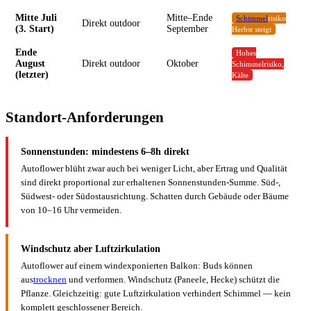
Mitte Juli
Mitte–Ende
Schimmel
risiko
Direkt outdoor
(3. Start)
September
Herbst steigt
Ende
Hohes
August
Direkt outdoor
Oktober
Schimmelrisiko,
(letzter)
Kälte
Standort-Anforderungen
Sonnenstunden: mindestens 6–8h direkt
Autoflower blüht zwar auch bei weniger Licht, aber Ertrag und Qualität
sind direkt proportional zur erhaltenen Sonnenstunden-Summe. Süd-,
Südwest- oder Südostausrichtung. Schatten durch Gebäude oder Bäume
von 10–16 Uhr vermeiden.
Windschutz aber Luftzirkulation
Autoflower auf einem windexponierten Balkon: Buds können
aus
trocknen
und verformen. Windschutz (Paneele, Hecke) schützt die
Pflanze. Gleichzeitig: gute Luftzirkulation verhindert Schimmel — kein
komplett geschlossener Bereich.