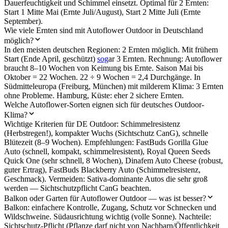
Dauerfeuchtigkeit und Schimmel einsetzt. Optimal für 2 Ernten:
Start 1 Mitte Mai (Ernte Juli/August), Start 2 Mitte Juli (Ernte
September).
Wie viele Ernten sind mit Autoflower Outdoor in Deutschland
möglich?
In den meisten deutschen Regionen: 2 Ernten möglich. Mit frühem
Start (Ende April, geschützt)
sog
ar 3 Ernten. Rechnung: Autoflower
braucht 8–10 Wochen von Keimung bis Ernte. Saison Mai bis
Oktober = 22 Wochen. 22 ÷ 9 Wochen = 2,4 Durchgänge. In
Südmitteleuropa (Freiburg, München) mit milderem Klima: 3 Ernten
ohne Probleme. Hamburg, Küste: eher 2 sichere Ernten.
Welche Autoflower-Sorten eignen sich für deutsches Outdoor-
Klima?
Wichtige Kriterien für DE Outdoor: Schimmelresistenz
(Herbstregen!), kompakter Wuchs (Sichtschutz CanG), schnelle
Blütezeit (8–9 Wochen). Empfehlungen: FastBuds Gorilla Glue
Auto (schnell, kompakt, schimmelresistent), Royal Queen Seeds
Quick One (sehr schnell, 8 Wochen), Dinafem Auto Cheese (robust,
guter Ertrag), FastBuds Blackberry Auto (Schimmelresistenz,
Geschmack). Vermeiden: Sativa-dominante Autos die sehr groß
werden — Sichtschutzpflicht CanG beachten.
Balkon oder Garten für Autoflower Outdoor — was ist besser?
Balkon: einfachere Kontrolle, Zugang, Schutz vor Schnecken und
Wildschweine. Südausrichtung wichtig (volle Sonne). Nachteile:
Sichtschutz-Pflicht (Pflanze darf nicht von Nachbarn/Öffentlichkeit