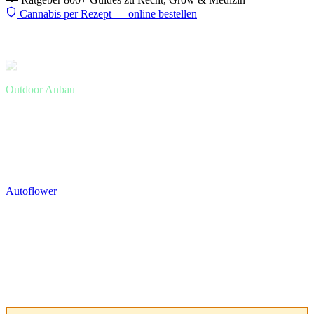
Cannabis per Rezept — online bestellen
Start
Ratgeber
Eigenanbau
Autoflower Outdoor
Outdoor Anbau
Cannabis Autoflower Outdoor in
Deutschland — Zeitplan, Sorten
und 2 Ernten pro Saison
Autoflower
ist das perfekte Format für den deutschen Outdoor-
Anbau: kompakt, schnell, keine Abhängigkeit vom Lichtzyklus. Mit
dem richtigen Timing 2 Ernten von Mai bis Oktober.