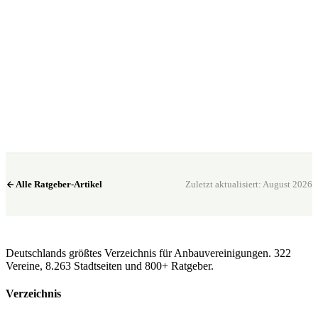
Bereit? Jetzt Club in deiner Nähe finden.
Alle 322 Clubs auf einer Karte — kostenlos, kein Account nötig.
Club in meiner Nähe →
Alle Ratgeber-Artikel
Zuletzt aktualisiert: August 2026
CannaSocialClub.de
Deutschlands größtes Verzeichnis für Anbauvereinigungen. 322
Vereine, 8.263 Stadtseiten und 800+ Ratgeber.
Verzeichnis