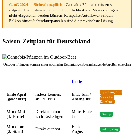
CanG 2024 — Sichtschutzpflicht:
Cannabis-Pflanzen müssen so
aufgestellt sein, dass sie von der Öffentlichkeit und Minderjährigen
nicht eingesehen werden können. Kompakte Autoflower auf dem
Balkon hinter Sichtschutzpaneelen sind die praktischste Lösung.
Saison-Zeitplan für Deutschland
Outdoor-Pflanzen können unter optimalen Bedingungen beeindruckende Größen erreichen
Start
Keimung
Ernte
ca.
Risiko
Spätfrost, Cold
Ende April
Indoor keimen,
Ende Juni /
Shock bei
(geschützt)
ab 5°C raus
Anfang Juli
Keimling
Mitte Mai
Direkt outdoor
Mitte–Ende
Gering
(1. Ernte)
nach Eisheiligen
Juli
Mitte Juni
Ende
Direkt outdoor
Sehr gering
(2. Start)
August