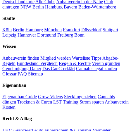
Deutschlandkarte
Alle Clubs
Anbauverein in der Nähe
Club
eintragen
NRW
Berlin
Hamburg
Bayern
Baden-Württemberg
Städte
Köln
Berlin
Hamburg
München
Frankfurt
Düsseldorf
Stuttgart
Leipzig
Hannover
Dortmund
Freiburg
Bonn
Wissen
Anbauverein finden
Mitglied werden
Warteliste Tipps
Abgabe-
Regeln
Bundesland-Vergleich
Regeln & Rechte
Verein gründen
Genehmigung Dauer
Das CanG erklärt
Cannabis legal kaufen
Glossar
FAQ
Sitemap
Eigenanbau
Eigenanbau Guide
Grow Videos
Stecklinge ziehen
Cannabis
düngen
Trocknen & Curen
LST Training
Strom sparen
Anbauverein
Kosten
Recht & Alltag
THC-Grenzwert Auto
Führerschein & Cannabis
Vermieter-