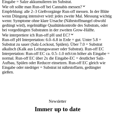
Eingabe = Salze akkumulieren im Substrat.
Wie oft sollte man Run-off bei Cannabis messen?
Empfehlung: alle 2–3 Gießvorgänge Run-off messen. In der Blüte
wenn Düngung intensiver wird: jedes zweite Mal. Messung wichtig
wenn: Symptome ohne klare Ursache (Nährstoffmangel obwohl
gedüngt wird), regelmäßige Qualitätskontrolle des Substrats, oder
bei vorgedüngten Substraten in der zweiten Grow-Hälfte.
Wie interpretiere ich Run-off pH und EC?
Run-off pH Interpretation: 6.0–6.8 in Erde = gut. Unter 5.8 =
Substrat zu sauer (Salz-Lockout, Spülen). Über 7.0 = Substrat
alkalisch (Kalk aus Leitungswasser oder Substrat). Run-off EC
Interpretation: Run-off EC ca. 0.5–1.0 mS/cm höher als Eingabe =
normal. Run-off EC über 2x die Eingabe-EC = deutlicher Salz-
Aufbau, Spülen oder Reducer einsetzen. Run-off EC gleich wie
Eingabe oder niedriger = Substrat ist nährstoffarm, gedüngter
gießen.
Newsletter
Immer up to date