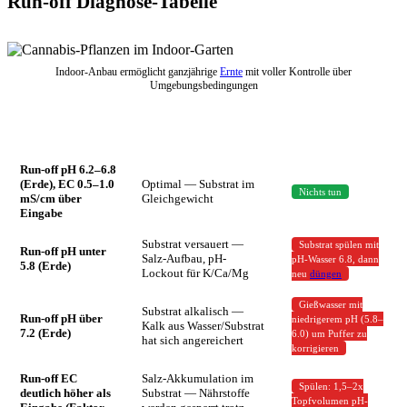
Run-off Diagnose-Tabelle
Indoor-Anbau ermöglicht ganzjährige
Ernte
mit voller Kontrolle über
Umgebungsbedingungen
Situation
Was bedeutet das?
Maßnahme
Run-off pH 6.2–6.8
(Erde), EC 0.5–1.0
Optimal — Substrat im
Nichts tun
mS/cm über
Gleichgewicht
Eingabe
Substrat versauert —
Substrat spülen mit
Run-off pH unter
Salz-Aufbau, pH-
pH-Wasser 6.8, dann
5.8 (Erde)
Lockout für K/Ca/Mg
neu
düngen
Gießwasser mit
Substrat alkalisch —
Run-off pH über
niedrigerem pH (5.8–
Kalk aus Wasser/Substrat
7.2 (Erde)
6.0) um Puffer zu
hat sich angereichert
korrigieren
Run-off EC
Salz-Akkumulation im
Spülen: 1,5–2x
deutlich höher als
Substrat — Nährstoffe
Topfvolumen pH-