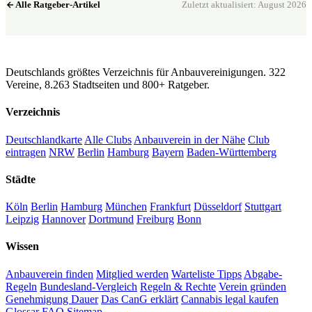
Alle Ratgeber-Artikel
Zuletzt aktualisiert: August 2026
CannaSocialClub.de
Deutschlands größtes Verzeichnis für Anbauvereinigungen. 322
Vereine, 8.263 Stadtseiten und 800+ Ratgeber.
Verzeichnis
Deutschlandkarte
Alle Clubs
Anbauverein in der Nähe
Club
eintragen
NRW
Berlin
Hamburg
Bayern
Baden-Württemberg
Städte
Köln
Berlin
Hamburg
München
Frankfurt
Düsseldorf
Stuttgart
Leipzig
Hannover
Dortmund
Freiburg
Bonn
Wissen
Anbauverein finden
Mitglied werden
Warteliste Tipps
Abgabe-
Regeln
Bundesland-Vergleich
Regeln & Rechte
Verein gründen
Genehmigung Dauer
Das CanG erklärt
Cannabis legal kaufen
Glossar
FAQ
Sitemap