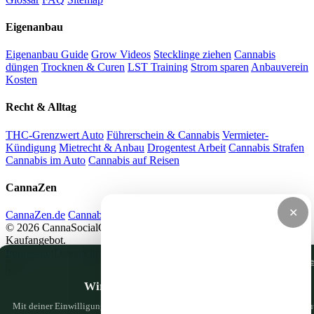
Eigenanbau
Eigenanbau Guide
Grow Videos
Stecklinge ziehen
Cannabis
düngen
Trocknen & Curen
LST Training
Strom sparen
Anbauverein
Kosten
Recht & Alltag
THC-Grenzwert Auto
Führerschein & Cannabis
Vermieter-
Kündigung
Mietrecht & Anbau
Drogentest Arbeit
Cannabis Strafen
Cannabis im Auto
Cannabis auf Reisen
CannaZen
✕
CannaZen.de
Cannabis per Rezept
Impressum
Datenschutz
© 2026 CannaSocialClub.de — Alle Angaben ohne Gewähr. Kein
Kaufangebot.
Impressum
Datenschutz
Nur notwendige Cooki
Wir haben da ein paar Cookies
Mit deiner Einwilligung nutzen wir Google Analytics, um zu sehen, was hier gu