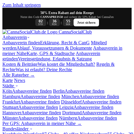
Zum Inhalt springen
50% Extra Rabatt auf dein Rezept
Nutze den Code
CANNAPREIS50
und sichere dir 50% Rabatt bei CannaZen
02
36
55
:
:
Jetzt sichern
STD
MIN
SEK
Canna
SocialClub
Anbauverein
Anbauverein finden
Erklärung, Recht & CanG
Mitglied
werden
Ablauf, Voraussetzungen & Dokumente
Anbauverein in
meiner Nähe
Karte, GPS & Stadtsuche
Anbauverein
gründen
Vereinsgründung, Erlaubnis & Satzung
Kosten & Beiträge
Was kostet die Mitgliedschaft?
Regeln &
Rechte
Was ist erlaubt? Deine Rechte
Alle Ratgeber →
Karte
News
Städte
Köln
Anbauvereine finden
Berlin
Anbauvereine finden
Hamburg
Anbauvereine finden
München
Anbauvereine finden
Frankfurt
Anbauvereine finden
Düsseldorf
Anbauvereine finden
Stuttgart
Anbauvereine finden
Leipzig
Anbauvereine finden
Hannover
Anbauvereine finden
Dortmund
Anbauvereine finden
Münster
Anbauvereine finden
Nürnberg
Anbauvereine finden
Per GPS: Anbauverein in meiner Nähe →
Bundesländer