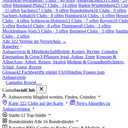
Nordrhein-Westfalen
87 Clubs · 40 offen
Niedersachsen
55 Clubs · 29
offen
Rheinland-Pfalz
27 Clubs · 14 offen
Baden-Württemberg
25 Clu
· 11 offen
Sachsen
17 Clubs · 9 offen
Brandenburg
16 Clubs · 9 offen
Sachsen-Anhalt
16 Clubs · 8 offen
Hamburg
14 Clubs · 6 offen
Hesse
Clubs · 4 offen
Schleswig-Holstein
12 Clubs · 7 offen
Bayern
10 Clubs
5 offen
Berlin
10 Clubs · 8 offen
Thüringen
8 Clubs · 3 offen
Mecklenburg-Vorp.
5 Clubs · 3 offen
Bremen
4 Clubs · 3 offen
Saarla
Clubs · 2 offen
Alle 322 Vereine im Verzeichnis →
Ratgeber
Anbauverein & Mitgliedschaft
Beitritt, Kosten, Rechte, Gründen
Eigenanbau & Grow
3 Pflanzen legal, Anbau, Ernte
Konsum &
Alltag
Auto, Arbeit, Reisen, Strafen
Medizin & Gesundheit
Schmerz,
Schlaf, Angst, Rezept
Glossar
42 Fachbegriffe erklärt
FAQ
Häufige Fragen zum
Anbauverein
Cannabis Rezept
Canna
SocialClub
Anbauverein
Mitglied werden, Finden, Gründen
Karte
322 Clubs auf der Karte
News
Aktuelles zu
Anbauvereinen
Städte
12 Top-Städte
Bundesländer
Alle 16 Bundesländer
Ratgeber
800+ Guides zu Recht, Grow & Medizin