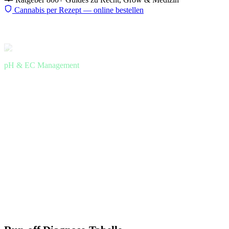
Cannabis per Rezept — online bestellen
Start
Ratgeber
Eigenanbau
Run-off messen
pH & EC Management
Run-off pH und EC beim
Cannabis-Grow messen — was der
Abfluss über dein Substrat verrät
Man kann den perfekten pH ins Gießwasser geben — und das
Substrat ist trotzdem versalzen oder zu sauer. Run-off-Messungen
zeigen was wirklich im Topf passiert.