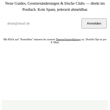
Neue Guides, Gesetzesänderungen & frische Clubs — direkt ins
Postfach. Kein Spam, jederzeit abmeldbar.
Anmelden
Mit Klick auf "Anmelden" stimmst du unserer
Datenschutzerklärung
zu. Double Opt-in per
E-Mail.
Bereit? Jetzt Club in deiner Nähe finden.
Alle 322 Clubs auf einer Karte — kostenlos, kein Account nötig.
Club in meiner Nähe →