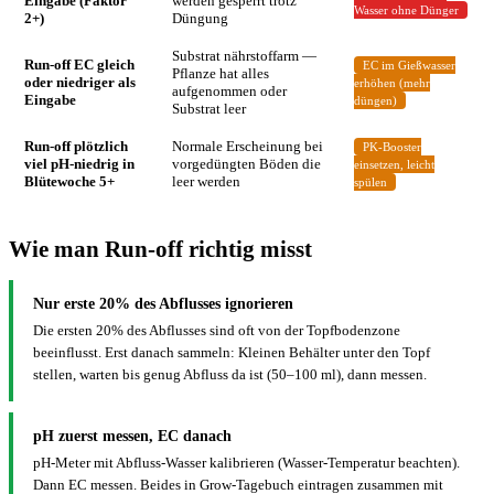
Eingabe (Faktor
werden gesperrt trotz
Wasser ohne Dünger
2+)
Düngung
Substrat nährstoffarm —
Run-off EC gleich
EC im Gießwasser
Pflanze hat alles
oder niedriger als
erhöhen (mehr
aufgenommen oder
Eingabe
düngen)
Substrat leer
Run-off plötzlich
Normale Erscheinung bei
PK-Booster
viel pH-niedrig in
vorgedüngten Böden die
einsetzen, leicht
Blütewoche 5+
leer werden
spülen
Wie man Run-off richtig misst
Nur erste 20% des Abflusses ignorieren
Die ersten 20% des Abflusses sind oft von der Topfbodenzone
beeinflusst. Erst danach sammeln: Kleinen Behälter unter den Topf
stellen, warten bis genug Abfluss da ist (50–100 ml), dann messen.
pH zuerst messen, EC danach
pH-Meter mit Abfluss-Wasser kalibrieren (Wasser-Temperatur beachten).
Dann EC messen. Beides in Grow-Tagebuch eintragen zusammen mit