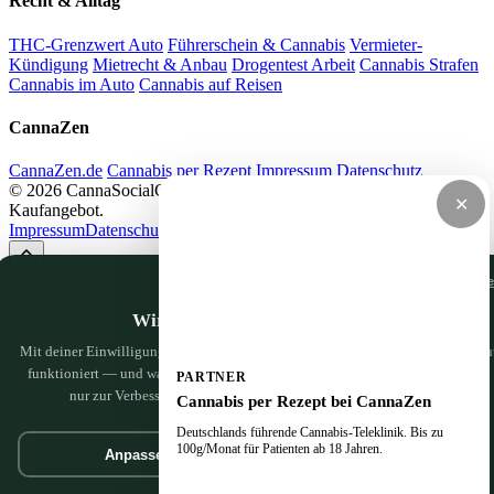
Recht & Alltag
THC-Grenzwert Auto
Führerschein & Cannabis
Vermieter-
Kündigung
Mietrecht & Anbau
Drogentest Arbeit
Cannabis Strafen
Cannabis im Auto
Cannabis auf Reisen
CannaZen
CannaZen.de
Cannabis per Rezept
Impressum
Datenschutz
© 2026 CannaSocialClub.de — Alle Angaben ohne Gewähr. Kein
✕
Kaufangebot.
Impressum
Datenschutz
Nur notwendige Cooki
Wir haben da ein paar Cookies
Mit deiner Einwilligung nutzen wir Google Analytics, um zu sehen, was hier gu
funktioniert — und was wir noch besser machen können. Nichts Persönliches,
PARTNER
nur zur Verbesserung. Mehr dazu in der
Datenschutzerklärung
.
Cannabis per Rezept bei CannaZen
Deutschlands führende Cannabis-Teleklinik. Bis zu
100g/Monat für Patienten ab 18 Jahren.
Anpassen
Geht klar
Jetzt zu CannaZen ↗