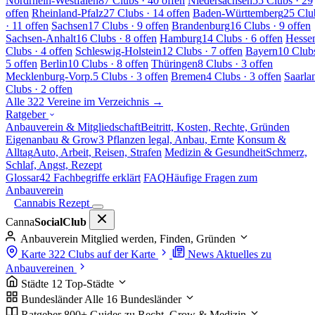
Nordrhein-Westfalen
87 Clubs · 40 offen
Niedersachsen
55 Clubs · 29
offen
Rheinland-Pfalz
27 Clubs · 14 offen
Baden-Württemberg
25 Clu
· 11 offen
Sachsen
17 Clubs · 9 offen
Brandenburg
16 Clubs · 9 offen
Sachsen-Anhalt
16 Clubs · 8 offen
Hamburg
14 Clubs · 6 offen
Hesse
Clubs · 4 offen
Schleswig-Holstein
12 Clubs · 7 offen
Bayern
10 Clubs
5 offen
Berlin
10 Clubs · 8 offen
Thüringen
8 Clubs · 3 offen
Mecklenburg-Vorp.
5 Clubs · 3 offen
Bremen
4 Clubs · 3 offen
Saarla
Clubs · 2 offen
Alle 322 Vereine im Verzeichnis →
Ratgeber
Anbauverein & Mitgliedschaft
Beitritt, Kosten, Rechte, Gründen
Eigenanbau & Grow
3 Pflanzen legal, Anbau, Ernte
Konsum &
Alltag
Auto, Arbeit, Reisen, Strafen
Medizin & Gesundheit
Schmerz,
Schlaf, Angst, Rezept
Glossar
42 Fachbegriffe erklärt
FAQ
Häufige Fragen zum
Anbauverein
Cannabis Rezept
Canna
SocialClub
Anbauverein
Mitglied werden, Finden, Gründen
Karte
322 Clubs auf der Karte
News
Aktuelles zu
Anbauvereinen
Städte
12 Top-Städte
Bundesländer
Alle 16 Bundesländer
Ratgeber
800+ Guides zu Recht, Grow & Medizin