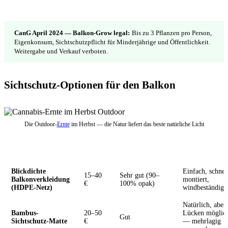
CanG April 2024 — Balkon-Grow legal:
Bis zu 3 Pflanzen pro Person,
Eigenkonsum, Sichtschutzpflicht für Minderjährige und Öffentlichkeit.
Weitergabe und Verkauf verboten.
Sichtschutz-Optionen für den Balkon
Die Outdoor-
Ernte
im Herbst — die Natur liefert das beste natürliche Licht
Methode
Kosten
Effektivität
Hinweise
Blickdichte
Einfach, schnel
15–40
Sehr gut (90–
Balkonverkleidung
montiert,
€
100% opak)
(HDPE-Netz)
windbeständig
Natürlich, aber
Bambus-
20–50
Lücken möglic
Gut
Sichtschutz-Matte
€
— mehrlagig