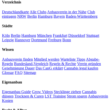
Verzeichnis
Deutschlandkarte
Alle Clubs
Anbauverein in der Nähe
Club
eintragen
NRW
Berlin
Hamburg
Bayern
Baden-Württemberg
Städte
Köln
Berlin
Hamburg
München
Frankfurt
Düsseldorf
Stuttgart
Leipzig
Hannover
Dortmund
Freiburg
Bonn
Wissen
Anbauverein finden
Mitglied werden
Warteliste Tipps
Abgabe-
Regeln
Bundesland-Vergleich
Regeln & Rechte
Verein gründen
Genehmigung Dauer
Das CanG erklärt
Cannabis legal kaufen
Glossar
FAQ
Sitemap
Eigenanbau
Eigenanbau Guide
Grow Videos
Stecklinge ziehen
Cannabis
düngen
Trocknen & Curen
LST Training
Strom sparen
Anbauverein
Kosten