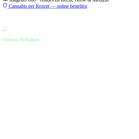
Cannabis per Rezept — online bestellen
Start
Ratgeber
Outdoor
Balkon Anbau
Outdoor & Balkon
Cannabis auf dem Balkon
anbauen — Sichtschutz, Sorten,
Töpfe und Schimmelschutz für
Heimgrower
Der Balkon ist die günstigste und natürlichste Grow-Option —
Sonne ist kostenlos. Mit den richtigen Sorten, dem passenden
Sichtschutz und etwas Regenmanagement ist Balkon-Grow in
Deutschland sehr gut machbar.