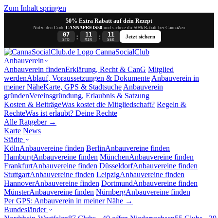
Zum Inhalt springen
50% Extra Rabatt auf dein Rezept
Nutze den Code
CANNAPREIS50
und sichere dir 50% Rabatt bei CannaZen
07
11
10
:
:
Jetzt sichern
STD
MIN
SEK
Canna
SocialClub
Anbauverein
Anbauverein finden
Erklärung, Recht & CanG
Mitglied
werden
Ablauf, Voraussetzungen & Dokumente
Anbauverein in
meiner Nähe
Karte, GPS & Stadtsuche
Anbauverein
gründen
Vereinsgründung, Erlaubnis & Satzung
Kosten & Beiträge
Was kostet die Mitgliedschaft?
Regeln &
Rechte
Was ist erlaubt? Deine Rechte
Alle Ratgeber →
Karte
News
Städte
Köln
Anbauvereine finden
Berlin
Anbauvereine finden
Hamburg
Anbauvereine finden
München
Anbauvereine finden
Frankfurt
Anbauvereine finden
Düsseldorf
Anbauvereine finden
Stuttgart
Anbauvereine finden
Leipzig
Anbauvereine finden
Hannover
Anbauvereine finden
Dortmund
Anbauvereine finden
Münster
Anbauvereine finden
Nürnberg
Anbauvereine finden
Per GPS: Anbauverein in meiner Nähe →
Bundesländer