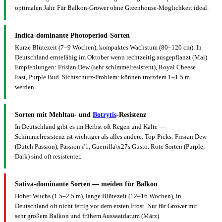
optimalen Jahr. Für Balkon-Grower ohne Greenhouse-Möglichkeit ideal.
Indica-dominante Photoperiod-Sorten
Kurze Blütezeit (7–9 Wochen), kompaktes Wachstum (80–120 cm). In
Deutschland erntefähig im Oktober wenn rechtzeitig ausgepflanzt (Mai).
Empfehlungen: Frisian Dew (sehr schimmelresistent), Royal Cheese
Fast, Purple Bud. Sichtschutz-Problem: können trotzdem 1–1.5 m
werden.
Sorten mit Mehltau- und
Botrytis
-Resistenz
In Deutschland gibt es im Herbst oft Regen und Kälte —
Schimmelresistenz ist wichtiger als alles andere. Top-Picks: Frisian Dew
(Dutch Passion), Passion #1, Guerrilla\x27s Gusto. Rote Sorten (Purple,
Dark) sind oft resistenter.
Sativa-dominante Sorten — meiden für Balkon
Hoher Wuchs (1.5–2.5 m), lange Blütezeit (12–16 Wochen), in
Deutschland oft nicht fertig vor dem ersten Frost. Nur für Grower mit
sehr großem Balkon und frühem Aussaatdatum (März).