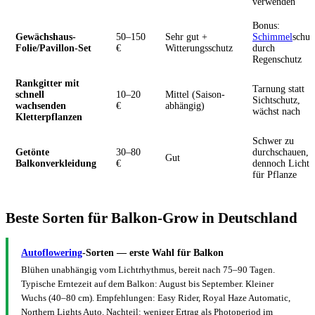
verwenden
Bonus:
Gewächshaus-
50–150
Sehr gut +
Schimmel
schut
Folie/Pavillon-Set
€
Witterungsschutz
durch
Regenschutz
Rankgitter mit
Tarnung statt
schnell
10–20
Mittel (Saison-
Sichtschutz,
wachsenden
€
abhängig)
wächst nach
Kletterpflanzen
Schwer zu
Getönte
30–80
durchschauen,
Gut
Balkonverkleidung
€
dennoch Licht
für Pflanze
Beste Sorten für Balkon-Grow in Deutschland
Autoflowering
-Sorten — erste Wahl für Balkon
Blühen unabhängig vom Lichtrhythmus, bereit nach 75–90 Tagen.
Typische Erntezeit auf dem Balkon: August bis September. Kleiner
Wuchs (40–80 cm). Empfehlungen: Easy Rider, Royal Haze Automatic,
Northern Lights Auto. Nachteil: weniger Ertrag als Photoperiod im