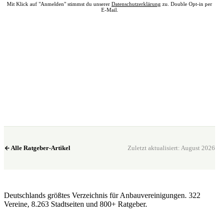
Mit Klick auf "Anmelden" stimmst du unserer
Datenschutzerklärung
zu. Double Opt-in per
E-Mail.
Bereit? Jetzt Club in deiner Nähe finden.
Alle 322 Clubs auf einer Karte — kostenlos, kein Account nötig.
Club in meiner Nähe →
Alle Ratgeber-Artikel
Zuletzt aktualisiert: August 2026
CannaSocialClub.de
Deutschlands größtes Verzeichnis für Anbauvereinigungen. 322
Vereine, 8.263 Stadtseiten und 800+ Ratgeber.