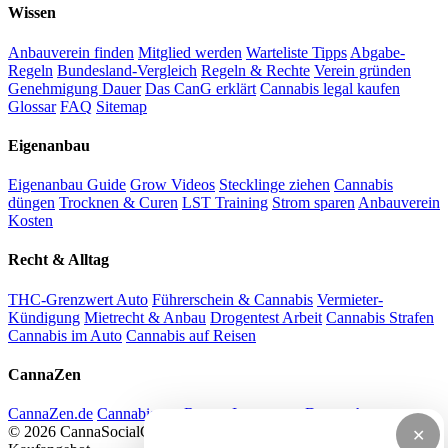
Wissen
Anbauverein finden
Mitglied werden
Warteliste Tipps
Abgabe-
Regeln
Bundesland-Vergleich
Regeln & Rechte
Verein gründen
Genehmigung Dauer
Das CanG erklärt
Cannabis legal kaufen
Glossar
FAQ
Sitemap
Eigenanbau
Eigenanbau Guide
Grow Videos
Stecklinge ziehen
Cannabis
düngen
Trocknen & Curen
LST Training
Strom sparen
Anbauverein
Kosten
Recht & Alltag
THC-Grenzwert Auto
Führerschein & Cannabis
Vermieter-
Kündigung
Mietrecht & Anbau
Drogentest Arbeit
Cannabis Strafen
Cannabis im Auto
Cannabis auf Reisen
CannaZen
CannaZen.de
Cannabis per Rezept
Impressum
Datenschutz
© 2026 CannaSocialClub.de — Alle Angaben ohne Gewähr. Kein
✕