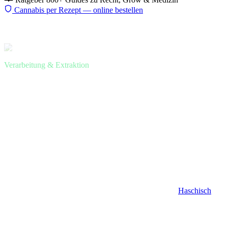
Cannabis per Rezept — online bestellen
Start
Ratgeber
Kief sammeln
Verarbeitung & Extraktion
Kief sammeln: wie Trockensieb
und Grinder-Kammer
funktionieren, was man mit
gesammeltem Kief macht und wie
man daraus Haschisch presst
Kief ist das einfachste Konzentrat das sich zu Hause herstellen lässt
— kein Lösungsmittel, kein teures Equipment. Was Kief ist, wie
man ihn effizient sammelt und wie man Moon Rocks,
Haschisch
oder verstärkte Joints daraus macht.