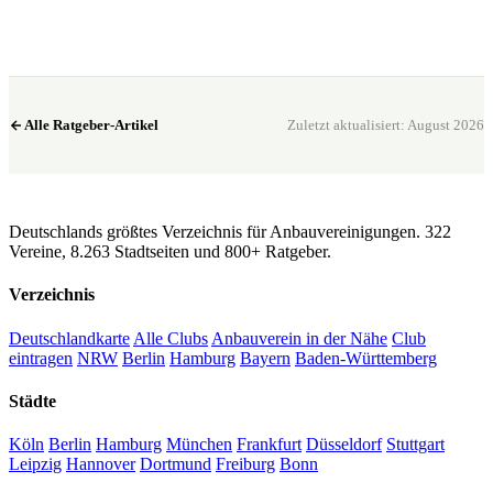
Club in meiner Nähe →
Alle Ratgeber-Artikel
Zuletzt aktualisiert: August 2026
CannaSocialClub.de
Deutschlands größtes Verzeichnis für Anbauvereinigungen. 322
Vereine, 8.263 Stadtseiten und 800+ Ratgeber.
Verzeichnis
Deutschlandkarte
Alle Clubs
Anbauverein in der Nähe
Club
eintragen
NRW
Berlin
Hamburg
Bayern
Baden-Württemberg
Städte
Köln
Berlin
Hamburg
München
Frankfurt
Düsseldorf
Stuttgart
Leipzig
Hannover
Dortmund
Freiburg
Bonn