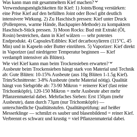
Was kann man mit gesammeltem Kief machen?
Verwendungsmöglichkeiten für Kief: 1) Joints/Bong verstärken:
eine Prise Kief auf den befüllten Joint oder Bowl gibt deutlich
intensivere Wirkung. 2) Zu Haschisch pressen: Kief unter Druck
(Pollenpress, warme Hände, Backpapier-Methode) zu kompaktem
Haschisch-Stück pressen. 3) Moon Rocks: Bud mit Extrakt (Öl,
Rosin) bestreichen, dann in Kief wälzen — sehr potentes
Endprodukt. 4) Capsules/Edibles: Kief decarboxylieren (115°C, 45
Min) und in Kapseln oder Butter einrühren. 5) Vaporizer: Kief direkt
in Vaporizer (auf niedrigerer Temperatur beginnen — Kief
verdampft intensiver als Blüten).
Wie viel Kief kann man beim Trockensieben erwarten?
Ausbeute beim Trockensieben hängt stark von Material und Technik
ab: Gute Blüten: 10-15% Ausbeute (aus 10g Blüten 1-1.5g Kief).
Trim/Schnittreste: 3-8% Ausbeute (mehr Material nötig). Qualität
hängt von Siebgröße ab: 73-90 Mikron = reinerer Kief (fast reine
Trichomköpfe), 120-150 Mikron = mehr Ausbeute aber mehr
Pflanzenmaterial dabei. Mehrfaches Sieben: Erst 150µm (mehr
Ausbeute), dann durch 73µm (nur Trichomköpfe) —
unterschiedliche Qualitätsstufen. Qualitätsprüfung: auf heißer
Messerklinge — schmilzt es sauber und blasenbildend = reiner Kief.
Verbrennt es schwarz und krustig = viel Pflanzenmaterial dabei.