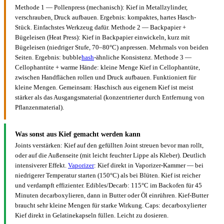
Methode 1 — Pollenpress (mechanisch): Kief in Metallzylinder,
verschrauben, Druck aufbauen. Ergebnis: kompaktes, hartes Hasch-
Stück. Einfachstes Werkzeug dafür. Methode 2 — Backpapier +
Bügeleisen (Heat Press): Kief in Backpapier einwickeln, kurz mit
Bügeleisen (niedriger Stufe, 70–80°C) anpressen. Mehrmals von beiden
Seiten. Ergebnis: bubble
hash
-ähnliche Konsistenz. Methode 3 —
Cellophantüte + warme Hände: kleine Menge Kief in Cellophantüte,
zwischen Handflächen rollen und Druck aufbauen. Funktioniert für
kleine Mengen. Gemeinsam: Haschisch aus eigenem Kief ist meist
stärker als das Ausgangsmaterial (konzentrierter durch Entfernung von
Pflanzenmaterial).
Was sonst aus Kief gemacht werden kann
Joints verstärken: Kief auf den gefüllten Joint streuen bevor man rollt,
oder auf die Außenseite (mit leicht feuchter Lippe als Kleber). Deutlich
intensiverer Effekt.
Vaporizer
: Kief direkt in Vaporizer-Kammer — bei
niedrigerer Temperatur starten (150°C) als bei Blüten. Kief ist reicher
und verdampft effizienter. Edibles/Decarb: 115°C im Backofen für 45
Minuten decarboxylieren, dann in Butter oder Öl einrühren. Kief-Butter
braucht sehr kleine Mengen für starke Wirkung. Caps: decarboxylierter
Kief direkt in Gelatinekapseln füllen. Leicht zu dosieren.