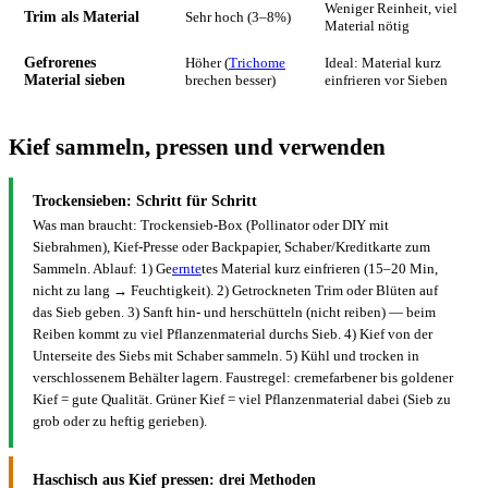
Weniger Reinheit, viel
Trim als Material
Sehr hoch (3–8%)
Material nötig
Gefrorenes
Höher (
Trichome
Ideal: Material kurz
Material sieben
brechen besser)
einfrieren vor Sieben
Kief sammeln, pressen und verwenden
Trockensieben: Schritt für Schritt
Was man braucht: Trockensieb-Box (Pollinator oder DIY mit
Siebrahmen), Kief-Presse oder Backpapier, Schaber/Kreditkarte zum
Sammeln. Ablauf: 1) Ge
ernte
tes Material kurz einfrieren (15–20 Min,
nicht zu lang → Feuchtigkeit). 2) Getrockneten Trim oder Blüten auf
das Sieb geben. 3) Sanft hin- und herschütteln (nicht reiben) — beim
Reiben kommt zu viel Pflanzenmaterial durchs Sieb. 4) Kief von der
Unterseite des Siebs mit Schaber sammeln. 5) Kühl und trocken in
verschlossenem Behälter lagern. Faustregel: cremefarbener bis goldener
Kief = gute Qualität. Grüner Kief = viel Pflanzenmaterial dabei (Sieb zu
grob oder zu heftig gerieben).
Haschisch aus Kief pressen: drei Methoden