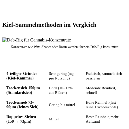
Kief-Sammelmethoden im Vergleich
Konzentrate wie Wax, Shatter oder Rosin werden über ein Dab-Rig konsumiert
Methode
Ausbeute
Reinheit / Aufwand
4-teiliger Grinder
Sehr gering (mg
Praktisch, sammelt sich
(Kief-Kammer)
pro Nutzung)
passiv an
Trockensieb 150µm
Hoch (10–15%
Moderate Reinheit,
(Standardsieb)
aus Blüten)
schnell
Trockensieb 73–
Hohe Reinheit (fast
Gering bis mittel
90µm (feines Sieb)
reine Trichomköpfe)
Doppeltes Sieben
Beste Reinheit, mehr
Mittel
(150 → 73µm)
Aufwand