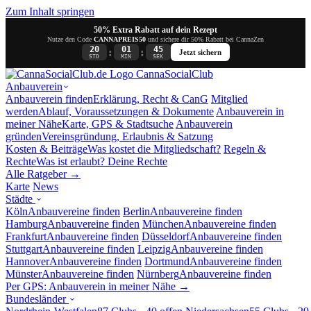
Zum Inhalt springen
50% Extra Rabatt auf dein Rezept
Nutze den Code
CANNAPREIS50
und sichere dir 50% Rabatt bei CannaZen
20
01
44
:
:
Jetzt sichern
STD
MIN
SEK
Canna
SocialClub
Anbauverein
Anbauverein finden
Erklärung, Recht & CanG
Mitglied
werden
Ablauf, Voraussetzungen & Dokumente
Anbauverein in
meiner Nähe
Karte, GPS & Stadtsuche
Anbauverein
gründen
Vereinsgründung, Erlaubnis & Satzung
Kosten & Beiträge
Was kostet die Mitgliedschaft?
Regeln &
Rechte
Was ist erlaubt? Deine Rechte
Alle Ratgeber →
Karte
News
Städte
Köln
Anbauvereine finden
Berlin
Anbauvereine finden
Hamburg
Anbauvereine finden
München
Anbauvereine finden
Frankfurt
Anbauvereine finden
Düsseldorf
Anbauvereine finden
Stuttgart
Anbauvereine finden
Leipzig
Anbauvereine finden
Hannover
Anbauvereine finden
Dortmund
Anbauvereine finden
Münster
Anbauvereine finden
Nürnberg
Anbauvereine finden
Per GPS: Anbauverein in meiner Nähe →
Bundesländer