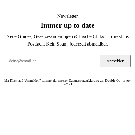
Newsletter
Immer up to date
Neue Guides, Gesetzesänderungen & frische Clubs — direkt ins
Postfach. Kein Spam, jederzeit abmeldbar.
Anmelden
Mit Klick auf "Anmelden" stimmst du unserer
Datenschutzerklärung
zu. Double Opt-in per
E-Mail.
Bereit? Jetzt Club in deiner Nähe finden.
Alle 322 Clubs auf einer Karte — kostenlos, kein Account nötig.