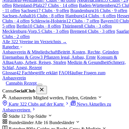
Nordrhein-Westfalen
87 Clubs · 40 offen
Niedersachsen
55 Clubs · 29
offen
Rheinland-Pfalz
27 Clubs · 14 offen
Baden-Württemberg
25 Clu
· 11 offen
Sachsen
17 Clubs · 9 offen
Brandenburg
16 Clubs · 9 offen
Sachsen-Anhalt
16 Clubs · 8 offen
Hamburg
14 Clubs · 6 offen
Hesse
Clubs · 4 offen
Schleswig-Holstein
12 Clubs · 7 offen
Bayern
10 Clubs
5 offen
Berlin
10 Clubs · 8 offen
Thüringen
8 Clubs · 3 offen
Mecklenburg-Vorp.
5 Clubs · 3 offen
Bremen
4 Clubs · 3 offen
Saarla
Clubs · 2 offen
Alle 322 Vereine im Verzeichnis →
Ratgeber
Anbauverein & Mitgliedschaft
Beitritt, Kosten, Rechte, Gründen
Eigenanbau & Grow
3 Pflanzen legal, Anbau, Ernte
Konsum &
Alltag
Auto, Arbeit, Reisen, Strafen
Medizin & Gesundheit
Schmerz,
Schlaf, Angst, Rezept
Glossar
42 Fachbegriffe erklärt
FAQ
Häufige Fragen zum
Anbauverein
Cannabis Rezept
Canna
SocialClub
Anbauverein
Mitglied werden, Finden, Gründen
Karte
322 Clubs auf der Karte
News
Aktuelles zu
Anbauvereinen
Städte
12 Top-Städte
Bundesländer
Alle 16 Bundesländer
Ratgeber
800+ Guides zu Recht, Grow & Medizin